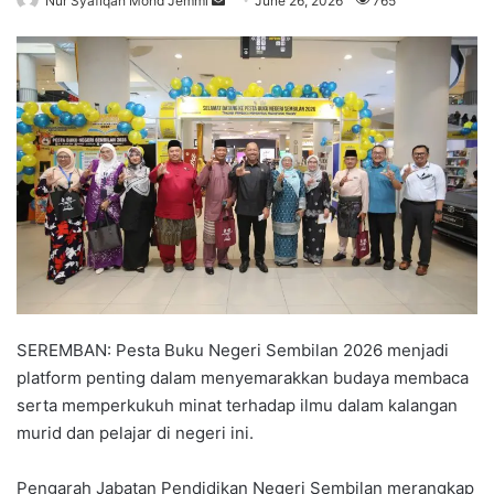
Nur Syafiqah Mohd Jemmi
S
June 26, 2026
765
e
n
d
a
n
e
m
a
i
l
SEREMBAN: Pesta Buku Negeri Sembilan 2026 menjadi
platform penting dalam menyemarakkan budaya membaca
serta memperkukuh minat terhadap ilmu dalam kalangan
murid dan pelajar di negeri ini.
Pengarah Jabatan Pendidikan Negeri Sembilan merangkap