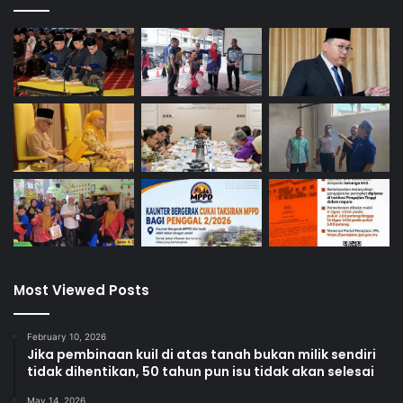
a
n
g
B
a
h
a
r
u
D
i
a
d
a
k
Most Viewed Posts
a
n
E
February 10, 2026
Jika pembinaan kuil di atas tanah bukan milik sendiri
s
tidak dihentikan, 50 tahun pun isu tidak akan selesai
o
k
May 14, 2026