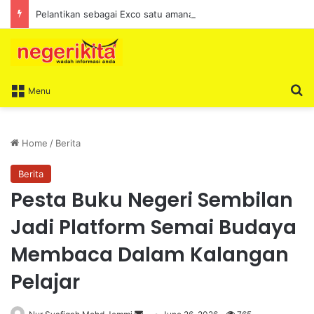
Pelantikan sebagai Exco satu amanah besar – Siow Kong Choon
S
Menu
Home
/
Berita
Berita
Pesta Buku Negeri Sembilan
Jadi Platform Semai Budaya
Membaca Dalam Kalangan
Pelajar