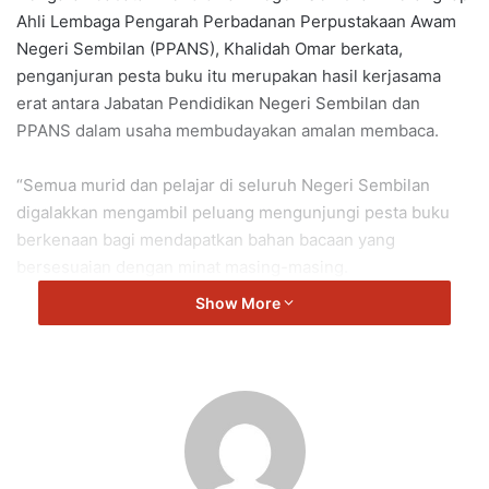
Ahli Lembaga Pengarah Perbadanan Perpustakaan Awam
Negeri Sembilan (PPANS), Khalidah Omar berkata,
penganjuran pesta buku itu merupakan hasil kerjasama
erat antara Jabatan Pendidikan Negeri Sembilan dan
PPANS dalam usaha membudayakan amalan membaca.
“Semua murid dan pelajar di seluruh Negeri Sembilan
digalakkan mengambil peluang mengunjungi pesta buku
berkenaan bagi mendapatkan bahan bacaan yang
bersesuaian dengan minat masing-masing.
Show More
“Program Pesta Buku ini merupakan satu kerjasama yang
amat erat antara Jabatan Pendidikan Negeri Sembilan
dengan Perbadanan Perpustakaan Awam Negeri Sembilan.
“Kami menggalakkan semua anak-anak pelajar dan murid di
seluruh Negeri Sembilan datang merebut peluang untuk
bersama-sama memeriahkan Pesta Buku Negeri Sembilan