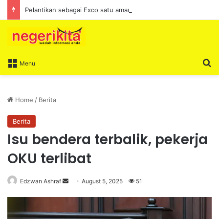
Pelantikan sebagai Exco satu amanah besar – Siow Kong Choon
S
Menu
Home
/
Berita
Berita
Isu bendera terbalik, pekerja
OKU terlibat
Edzwan Ashraf
S
August 5, 2025
51
e
n
d