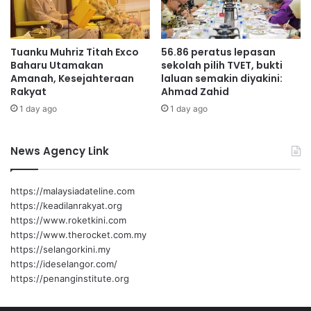
a
p
n
a
t
Tuanku Muhriz Titah Exco
56.86 peratus lepasan
r
Baharu Utamakan
sekolah pilih TVET, bukti
i
Amanah, Kesejahteraan
laluan semakin diyakini:
o
Rakyat
Ahmad Zahid
t
1 day ago
1 day ago
i
k
?
News Agency Link
https://malaysiadateline.com
https://keadilanrakyat.org
https://www.roketkini.com
https://www.therocket.com.my
https://selangorkini.my
https://ideselangor.com/
https://penanginstitute.org