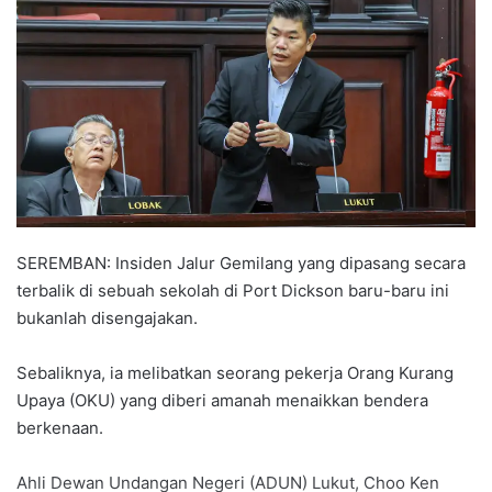
a
n
e
m
a
i
l
SEREMBAN: Insiden Jalur Gemilang yang dipasang secara
terbalik di sebuah sekolah di Port Dickson baru-baru ini
bukanlah disengajakan.
Sebaliknya, ia melibatkan seorang pekerja Orang Kurang
Upaya (OKU) yang diberi amanah menaikkan bendera
berkenaan.
Ahli Dewan Undangan Negeri (ADUN) Lukut, Choo Ken