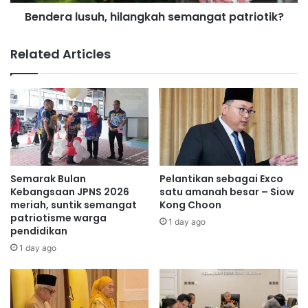
u
p
Bendera lusuh, hilangkah semangat patriotik?
s
e
u
a
h
Related Articles
k
,
e
h
r
i
D
l
U
a
N
n
N
g
e
k
g
a
Semarak Bulan
Pelantikan sebagai Exco
e
h
Kebangsaan JPNS 2026
satu amanah besar – Siow
r
s
meriah, suntik semangat
Kong Choon
i
patriotisme warga
e
1 day ago
pendidikan
S
m
e
a
1 day ago
m
n
b
g
i
a
l
t