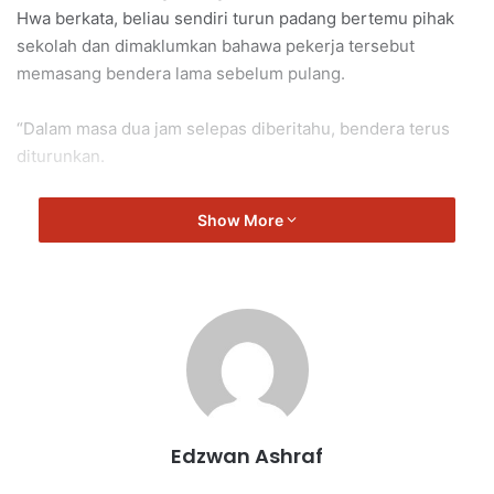
Hwa berkata, beliau sendiri turun padang bertemu pihak
sekolah dan dimaklumkan bahawa pekerja tersebut
memasang bendera lama sebelum pulang.
“Dalam masa dua jam selepas diberitahu, bendera terus
diturunkan.
“Jadi jangan salah faham dan cepat menghukum.
Show More
“Pihak sekolah sudah memohon maaf,” katanya semasa
mencelah dalam sidang DUN Negeri Sembilan semalam.
Sekolah Jenis Kebangsaan Cina (SJKC) Chung Hua Port
Dickson sebelum ini memohon maaf secara terbuka
menerusi kenyataan bersama Lembaga Pengelola, PIBG
dan pentadbiran sekolah.
Edzwan Ashraf
Mereka akui insiden itu berlaku kerana kecuaian, bukan