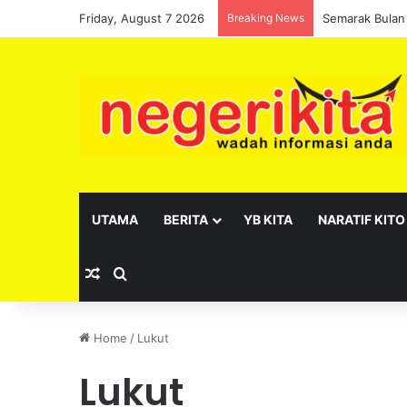
Friday, August 7 2026
Breaking News
Pelantikan se
UTAMA
BERITA
YB KITA
NARATIF KITO
Random Article
Search for
Home
/
Lukut
Lukut