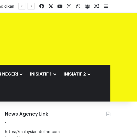
Facebook
X
YouTube
Instagram
WhatsApp
Log In
Random Article
Sidebar
N NEGERI
INISIATIF 1
INISIATIF 2
News Agency Link
https://malaysiadateline.com