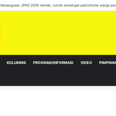
bagai Exco satu amanah besar – Siow Kong Choon
KOLUMNIS
PROGRAM/INFORMASI
VIDEO
PIMPINA