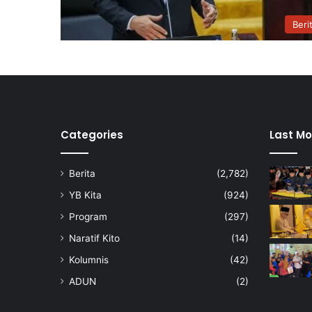
Beri
Categories
Last Mo
Berita
(2,782)
YB Kita
(924)
Program
(297)
Naratif Kito
(14)
Kolumnis
(42)
ADUN
(2)