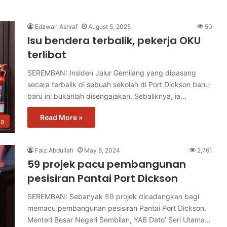
Edzwan Ashraf
August 5, 2025
50
Isu bendera terbalik, pekerja OKU
terlibat
SEREMBAN: Insiden Jalur Gemilang yang dipasang
secara terbalik di sebuah sekolah di Port Dickson baru-
baru ini bukanlah disengajakan. Sebaliknya, ia…
Read More »
ta
Faiz Abdullah
May 8, 2024
2,761
59 projek pacu pembangunan
pesisiran Pantai Port Dickson
SEREMBAN: Sebanyak 59 projek dicadangkan bagi
memacu pembangunan pesisiran Pantai Port Dickson.
Menteri Besar Negeri Sembilan, YAB Dato’ Seri Utama…