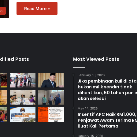
Read More »
ta
dified Posts
Most Viewed Posts
February 10, 2026
Jika pembinaan kuil di at
bukan milik sendiri tidak
dihentikan, 50 tahun pun i
akan selesai
May 14, 2026
Insentif APC Naik RM1,000,
Penjawat Awam Terima R
Buat Kali Pertama
January 15, 2026