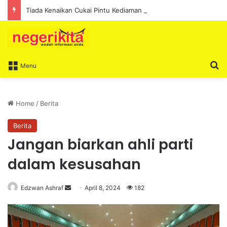
Tiada Kenaikan Cukai Pintu Kediaman Bagi Lima Tahun Akan Datang – Ismail Lasim
S
Menu
Home
/
Berita
Berita
Jangan biarkan ahli parti
dalam kesusahan
Edzwan Ashraf
S
April 8, 2024
182
e
n
d