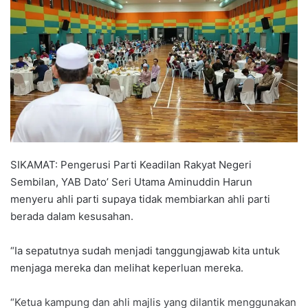
a
n
e
m
a
i
l
SIKAMAT: Pengerusi Parti Keadilan Rakyat Negeri
Sembilan, YAB Dato’ Seri Utama Aminuddin Harun
menyeru ahli parti supaya tidak membiarkan ahli parti
berada dalam kesusahan.
“Ia sepatutnya sudah menjadi tanggungjawab kita untuk
menjaga mereka dan melihat keperluan mereka.
“Ketua kampung dan ahli majlis yang dilantik menggunakan