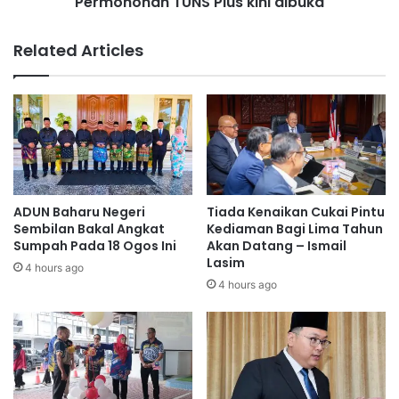
Permohonan TUNS Plus kini dibuka
n
a
T
n
U
Related Articles
N
N
e
S
g
P
e
l
r
u
i
s
S
k
e
i
m
n
ADUN Baharu Negeri
Tiada Kenaikan Cukai Pintu
b
i
Sembilan Bakal Angkat
Kediaman Bagi Lima Tahun
i
d
Sumpah Pada 18 Ogos Ini
Akan Datang – Ismail
Lasim
l
i
4 hours ago
a
b
4 hours ago
n
u
k
a