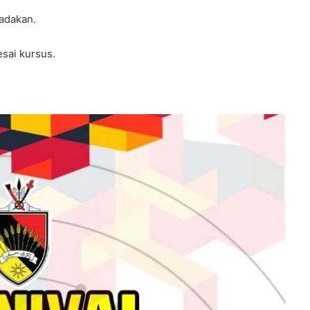
iadakan.
esai kursus.