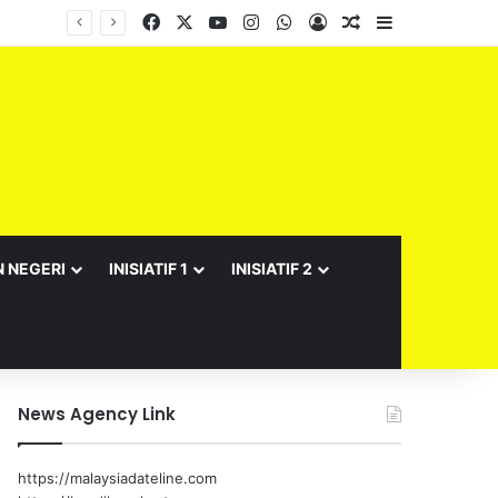
Facebook
X
YouTube
Instagram
WhatsApp
Log In
Random Article
Sidebar
N NEGERI
INISIATIF 1
INISIATIF 2
News Agency Link
https://malaysiadateline.com