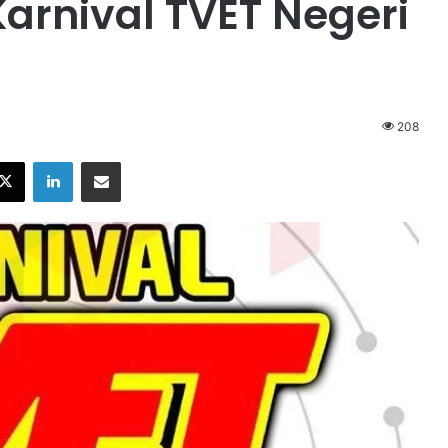
arnival TVET Negeri
208
X
LinkedIn
Share via Email