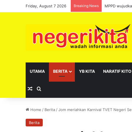
Friday, August 7 2026
Breaking News
MPPD wujudkan
UTAMA
BERITA
YB KITA
NARATIF KITO
Random Article
Search for
Home
/
Berita
/
Jom meriahkan Karnival TVET Negeri Se
Berita