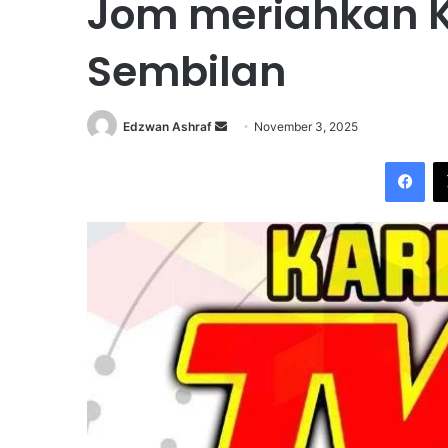
Jom meriahkan K
Sembilan
Edzwan Ashraf
S
November 3, 2025
e
Facebook
n
d
a
n
e
m
a
i
l