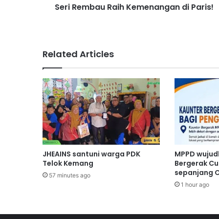
Seri Rembau Raih Kemenangan di Paris!
r
i
a
n
T
Related Articles
r
a
d
i
s
i
o
n
a
l
JHEAINS santuni warga PDK
MPPD wujud
S
Telok Kemang
Bergerak Cu
K
sepanjang 
57 minutes ago
T
1 hour ago
a
m
a