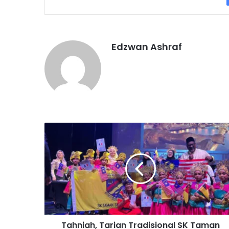
Edzwan Ashraf
T
a
h
n
i
a
h
,
T
Tahniah, Tarian Tradisional SK Taman
a