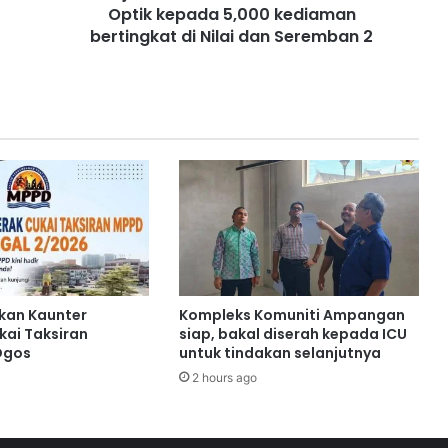
Optik kepada 5,000 kediaman
d
i
bertingkat di Nilai dan Seremban 2
a
k
e
m
u
d
a
h
a
n
G
e
n
kan Kaunter
Kompleks Komuniti Ampangan
t
kai Taksiran
siap, bakal diserah kepada ICU
i
Ogos
untuk tindakan selanjutnya
a
2 hours ago
n
O
p