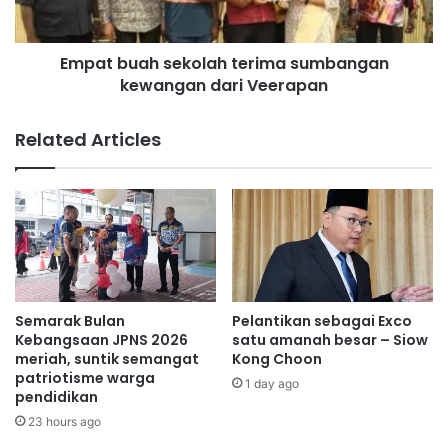
y
a
a
h
n
Empat buah sekolah terima sumbangan
s
g
kewangan dari Veerapan
e
t
k
i
o
Related Articles
d
l
a
a
k
h
p
t
o
e
p
r
u
i
l
m
a
a
Semarak Bulan
Pelantikan sebagai Exco
r
s
Kebangsaan JPNS 2026
satu amanah besar – Siow
j
u
meriah, suntik semangat
Kong Choon
a
patriotisme warga
m
1 day ago
pendidikan
m
b
i
a
23 hours ago
n
n