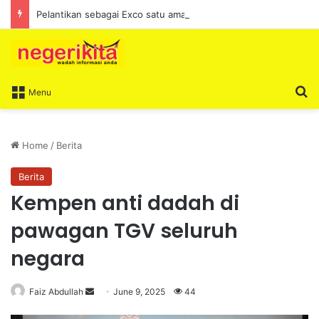
Pelantikan sebagai Exco satu amanah besar – Siow Kong Choon
S
Menu
Home
/
Berita
Berita
Kempen anti dadah di
pawagan TGV seluruh
negara
Faiz Abdullah
S
June 9, 2025
44
e