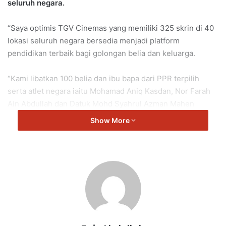
seluruh negara.
“Saya optimis TGV Cinemas yang memiliki 325 skrin di 40
lokasi seluruh negara bersedia menjadi platform
pendidikan terbaik bagi golongan belia dan keluarga.
“Kami libatkan 100 belia dan ibu bapa dari PPR terpilih
serta atlet negara iaitu Mohamad Aniq Kasdan, Nor Farah
Ain Abdullah dan Datuk Mohd Syahrul Azman Mahen
Abdullah sebagai duta.
Show More
“Ini bukan sekadar kempen tetapi komitmen Kerajaan
MADANI membina komuniti utuh dan prihatin.
“Pawagam bukan hanya untuk tonton filem tetapi ia juga
adalah ruang semai nilai positif.
“Saya yakin langkah proaktif ini mampu galak belia jauhi