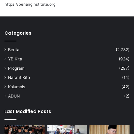
a
https://penanginstitute.org
n
Categories
Berita
(2,782)
YB Kita
(924)
Program
(297)
Naratif Kito
(14)
Kolumnis
(42)
ADUN
(2)
Last Modified Posts