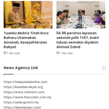
k
g
e
a
p
n
e
k
n
e
t
w
Tuanku Muhriz Titah Exco
56.86 peratus lepasan
i
a
Baharu Utamakan
sekolah pilih TVET, bukti
n
n
Amanah, Kesejahteraan
laluan semakin diyakini:
g
g
Rakyat
Ahmad Zahid
a
a
1 day ago
1 day ago
n
n
e
d
k
a
News Agency Link
o
r
n
i
o
V
https://malaysiadateline.com
m
e
https://keadilanrakyat.org
i
e
https://www.roketkini.com
r
https://www.therocket.com.my
a
https://selangorkini.my
p
https://ideselangor.com/