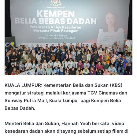
n
d
a
n
e
m
a
i
l
KUALA LUMPUR: Kementerian Belia dan Sukan (KBS)
mengatur strategi melalui kerjasama TGV Cinemas dan
Sunway Putra Mall, Kuala Lumpur bagi Kempen Belia
Bebas Dadah.
Menteri Belia dan Sukan, Hannah Yeoh berkata, video
kesedaran dadah akan ditayang sebelum setiap filem di