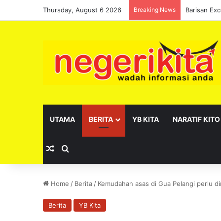
Thursday, August 6 2026
Breaking News
UTAMA
BERITA
YB KITA
NARATIF KITO
Random Article
Search for
Home
/
Berita
/
Kemudahan asas di Gua Pelangi perlu d
Berita
YB Kita