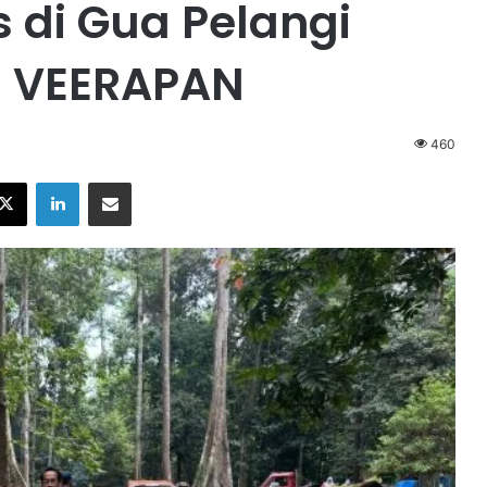
di Gua Pelangi
f: VEERAPAN
460
X
LinkedIn
Share via Email