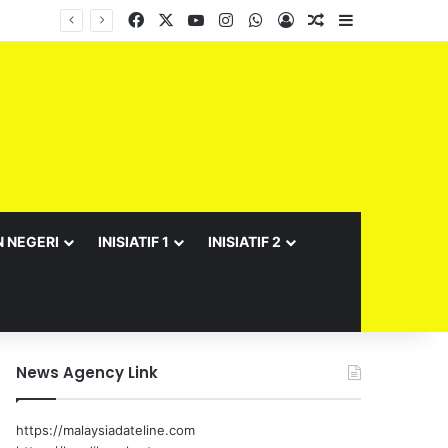
Facebook
X
YouTube
Instagram
WhatsApp
Log In
Random Article
Sidebar
Barisan Exco Kerajaan Negeri Sembilan Yang Baharu Dijangka Angkat Sumpah Di Istana Seri Menanti Esok
N NEGERI
INISIATIF 1
INISIATIF 2
News Agency Link
https://malaysiadateline.com