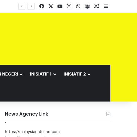
Facebook
X
YouTube
Instagram
WhatsApp
Log In
Random Article
Sidebar
N NEGERI
INISIATIF 1
INISIATIF 2
News Agency Link
https://malaysiadateline.com