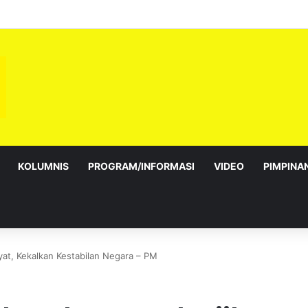
 Jalur Gemilang: Simbol kedaulatan dan perpaduan bersama
KOLUMNIS
PROGRAM/INFORMASI
VIDEO
PIMPINA
yat, Kekalkan Kestabilan Negara – PM