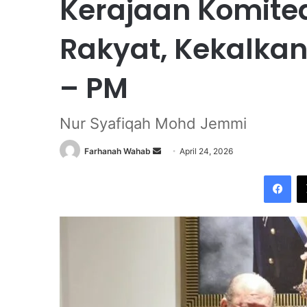
Kerajaan Komite
Rakyat, Kekalkan
– PM
Nur Syafiqah Mohd Jemmi
Farhanah Wahab
S
April 24, 2026
e
Facebook
n
d
a
n
e
m
a
i