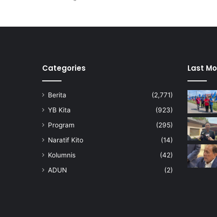
k
b
u
l
k
a
n
Categories
Last Mo
,
K
Berita
(2,771)
e
r
YB Kita
(923)
a
Program
(295)
j
a
Naratif Kito
(14)
a
Kolumnis
(42)
n
H
ADUN
(2)
a
r
g
a