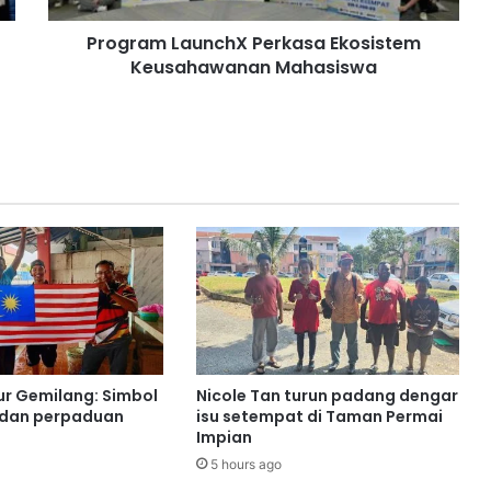
a
Program LaunchX Perkasa Ekosistem
u
Keusahawanan Mahasiswa
n
c
h
X
P
e
r
k
a
s
a
E
k
o
s
ur Gemilang: Simbol
Nicole Tan turun padang dengar
i
 dan perpaduan
isu setempat di Taman Permai
s
Impian
t
5 hours ago
e