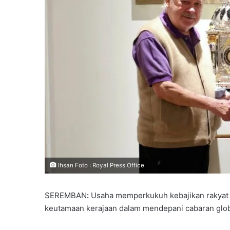
l
Ihsan Foto : Royal Press Office
SEREMBAN
:
Usaha memperkukuh kebajikan rakyat 
keutamaan kerajaan dalam mendepani cabaran global