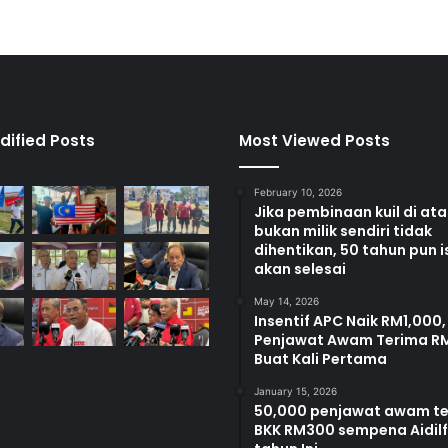
m
K
e
u
s
a
h
dified Posts
Most Viewed Posts
a
w
February 10, 2026
a
Jika pembinaan kuil di at
n
bukan milik sendiri tidak
a
dihentikan, 50 tahun pun i
n
akan selesai
M
May 14, 2026
a
Insentif APC Naik RM1,000,
h
Penjawat Awam Terima R
a
Buat Kali Pertama
s
i
January 15, 2026
s
50,000 penjawat awam t
BKK RM300 sempena Aidilfi
w