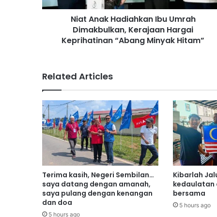
H
Niat Anak Hadiahkan Ibu Umrah
a
Dimakbulkan, Kerajaan Hargai
d
i
Keprihatinan “Abang Minyak Hitam”
a
h
k
Related Articles
a
n
I
b
u
U
m
r
a
h
Terima kasih, Negeri Sembilan…
Kibarlah Jal
D
saya datang dengan amanah,
kedaulatan
i
saya pulang dengan kenangan
bersama
m
dan doa
5 hours ago
a
5 hours ago