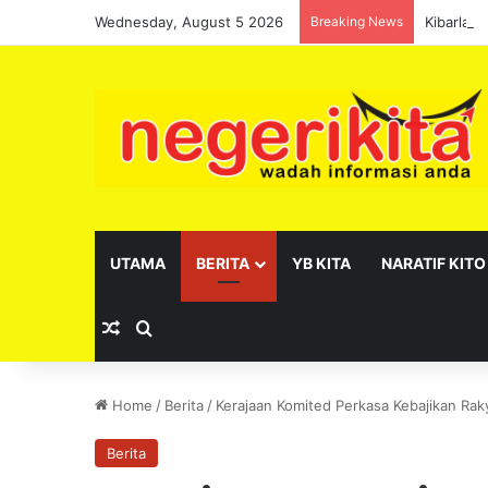
Wednesday, August 5 2026
Breaking News
Kibarlah
UTAMA
BERITA
YB KITA
NARATIF KITO
Random Article
Search for
Home
/
Berita
/
Kerajaan Komited Perkasa Kebajikan Rak
Berita