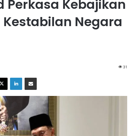
d Perkasa Kebajikan
 Kestabilan Negara
31
X
LinkedIn
Share via Email