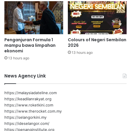
i
k
d
a
a
n
k
S
t
e
e
k
Penganjuran Formula 1
Colours of Negeri Sembilan
p
a
mampu bawa limpahan
2026
a
d
ekonomi
t
13 hours ago
a
13 hours ago
,
r
h
T
a
a
News Agency Link
n
n
y
g
a
g
https://malaysiadateline.com
p
u
https://keadilanrakyat.org
r
n
https://www.roketkini.com
o
g
https://www.therocket.com.my
s
j
https://selangorkini.my
e
a
https://ideselangor.com/
d
w
https://penanginstitute.org