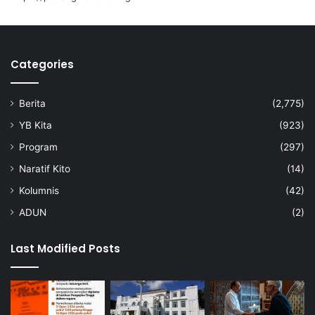
u
a
r
b
s
-
e
A
m
Categories
m
e
i
n
n
Berita
(2,775)
t
u
a
d
YB Kita
(923)
r
d
Program
(297)
a
i
n
Naratif Kito
(14)
Kolumnis
(42)
ADUN
(2)
Last Modified Posts