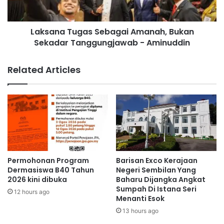
j
T
a
u
r
Laksana Tugas Sebagai Amanah, Bukan
g
d
Sekadar Tanggungjawab - Aminuddin
a
i
s
S
S
Related Articles
e
e
n
b
a
a
w
g
a
a
n
i
g
A
d
m
i
a
Permohonan Program
Barisan Exco Kerajaan
t
n
Dermasiswa B40 Tahun
Negeri Sembilan Yang
a
a
2026 kini dibuka
Baharu Dijangka Angkat
h
Sumpah Di Istana Seri
h
12 hours ago
Menanti Esok
a
,
n
B
13 hours ago
t
u