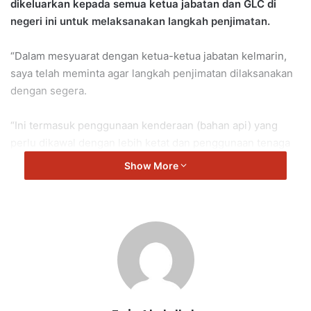
dikeluarkan kepada semua ketua jabatan dan GLC di
negeri ini untuk melaksanakan langkah penjimatan.
“Dalam mesyuarat dengan ketua-ketua jabatan kelmarin,
saya telah meminta agar langkah penjimatan dilaksanakan
dengan segera.
“Ini termasuk penggunaan kenderaan (bahan api) yang
perlu dikawal dengan lebih ketat dan penggunaan tenaga
(elektik) di dalam pejabat.
Show More
“Kalau tiada keperluan mendesak, hadkan perjalanan.
“Saya juga telah meminta mesyuarat diadakan dalam
Daerah Seremban sahaja.
“Sekiranya mesyuarat melibatkan pegawai jabatan kerajaan
dari daerah lain seperti Jempol, Kuala Pilah atau Tampin,