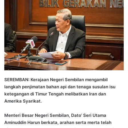
n
d
a
n
e
m
a
i
l
SEREMBAN: Kerajaan Negeri Sembilan mengambil
langkah penjimatan bahan api dan tenaga susulan isu
ketegangan di Timur Tengah melibatkan Iran dan
Amerika Syarikat.
Menteri Besar Negeri Sembilan, Dato’ Seri Utama
Aminuddin Harun berkata, arahan serta merta telah