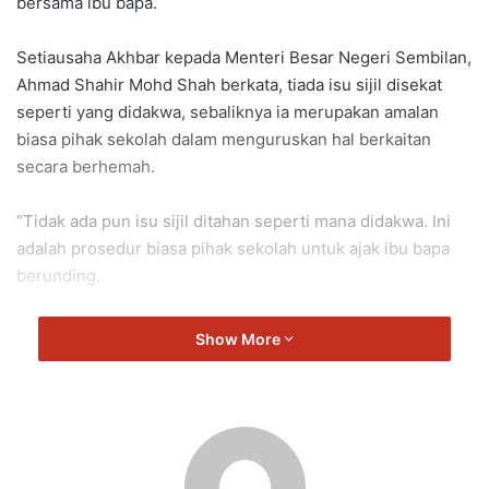
bersama ibu bapa.
Setiausaha Akhbar kepada Menteri Besar Negeri Sembilan,
Ahmad Shahir Mohd Shah berkata, tiada isu sijil disekat
seperti yang didakwa, sebaliknya ia merupakan amalan
biasa pihak sekolah dalam menguruskan hal berkaitan
secara berhemah.
“Tidak ada pun isu sijil ditahan seperti mana didakwa. Ini
adalah prosedur biasa pihak sekolah untuk ajak ibu bapa
berunding.
“Ia melibatkan budi bicara antara pihak sekolah, Persatuan
Show More
Ibu Bapa dan Guru (PIBG) serta ibu bapa sendiri,” katanya
ketika melawat sekolah itu hari ini.
Beliau menegaskan, tuduhan kononnya pihak sekolah
menyekat sijil adalah melampau dan tidak wajar,