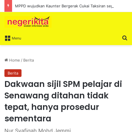
MPPD wujudkan Kaunter Bergerak Cukai Taksiran sepanjang Ogos
S
Menu
Home
/
Berita
Berita
Dakwaan sijil SPM pelajar di
Senawang ditahan tidak
tepat, hanya prosedur
sementara
Nur Syafiqah Mohd Jemmi