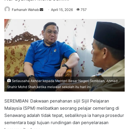
Farhanah Wahab
S
April 15, 2026
757
e
n
d
a
n
e
m
a
i
l
Setiausaha Akhbar kepada Menteri Besar Negeri Sembilan, Ahmad
Shahir Mohd Shah ketika melawat sekolah itu hari ini.
SEREMBAN: Dakwaan penahanan sijil Sijil Pelajaran
Malaysia (SPM) melibatkan seorang pelajar cemerlang di
Senawang adalah tidak tepat, sebaliknya ia hanya prosedur
sementara bagi tujuan rundingan dan penyelarasan