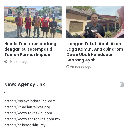
a
k
s
i
B
U
D
Nicole Tan turun padang
‘Jangan Takut, Abah Akan
I
dengar isu setempat di
Jaga Kamu’ , Anak Sindrom
9
Taman Permai Impian
Down Ubah Kehidupan
5
Seorang Ayah
19 hours ago
20 hours ago
News Agency Link
https://malaysiadateline.com
https://keadilanrakyat.org
https://www.roketkini.com
https://www.therocket.com.my
https://selangorkini.my