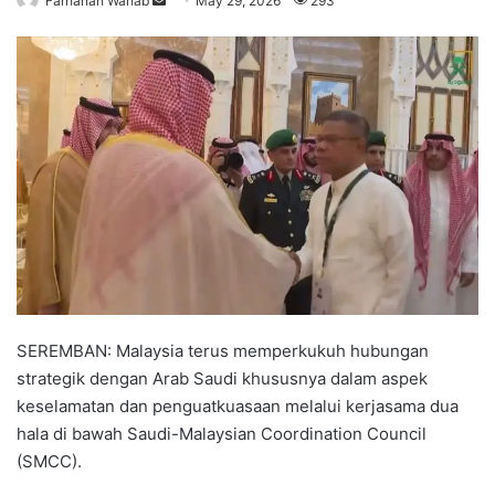
Farhanah Wahab
S
May 29, 2026
293
e
n
d
a
n
e
m
a
i
l
SEREMBAN: Malaysia terus memperkukuh hubungan
strategik dengan Arab Saudi khususnya dalam aspek
keselamatan dan penguatkuasaan melalui kerjasama dua
hala di bawah Saudi-Malaysian Coordination Council
(SMCC).