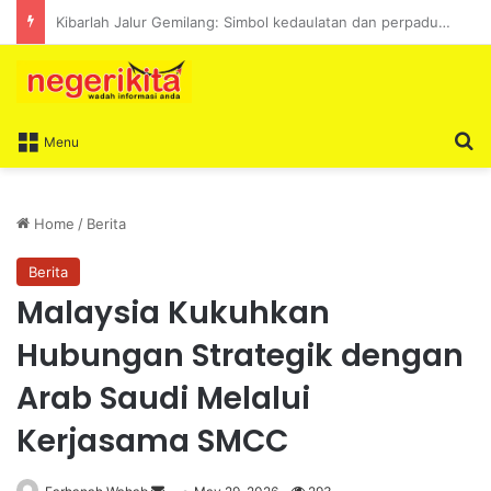
Nicole Tan turun padang dengar isu setempat di Taman Permai Impian
S
Menu
Home
/
Berita
Berita
Malaysia Kukuhkan
Hubungan Strategik dengan
Arab Saudi Melalui
Kerjasama SMCC