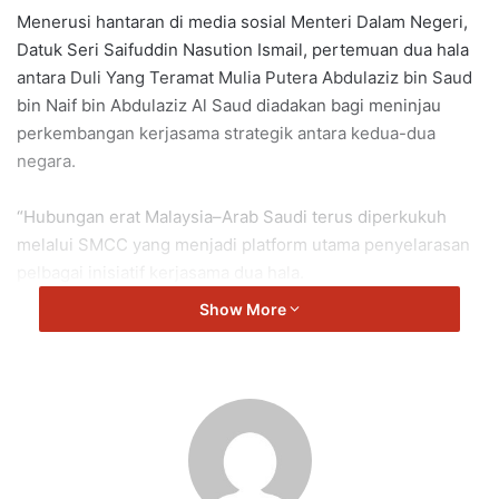
Menerusi hantaran di media sosial Menteri Dalam Negeri,
Datuk Seri Saifuddin Nasution Ismail, pertemuan dua hala
antara Duli Yang Teramat Mulia Putera Abdulaziz bin Saud
bin Naif bin Abdulaziz Al Saud diadakan bagi meninjau
perkembangan kerjasama strategik antara kedua-dua
negara.
“Hubungan erat Malaysia–Arab Saudi terus diperkukuh
melalui SMCC yang menjadi platform utama penyelarasan
pelbagai inisiatif kerjasama dua hala.
Show More
“Melalui Kluster Keselamatan SMCC, kedua-dua negara
telah memuktamadkan tujuh bidang kerjasama utama
melibatkan keselamatan sempadan, pencegahan
keganasan, keselamatan siber, imigresen, forensik, operasi
mencari dan menyelamat serta usaha membanteras
jenayah narkotik,” katanya.