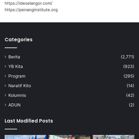
https://ideselangor.com/
https://penanginstitute.org
Categories
Berita
(2,771)
YB Kita
(923)
Program
(295)
Naratif Kito
(14)
Kolumnis
(42)
ADUN
(2)
Last Modified Posts