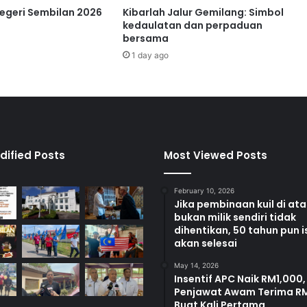
e
Negeri Sembilan 2026
Kibarlah Jalur Gemilang: Simbol
m
kedaulatan dan perpaduan
b
bersama
a
1 day ago
n
g
u
n
a
n
b
dified Posts
Most Viewed Posts
a
n
February 10, 2026
d
Jika pembinaan kuil di at
a
bukan milik sendiri tidak
r
dihentikan, 50 tahun pun i
:
akan selesai
N
G
May 14, 2026
Insentif APC Naik RM1,000,
A
Penjawat Awam Terima R
Buat Kali Pertama