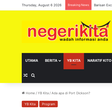
Thursday, August 6 2026
Breaking News
UTAMA
BERITA
YB KITA
NARATIF KITO
Random Article
Search for
Home
/
YB Kita
/
Ada apa di Port Dickson?
YB Kita
Program