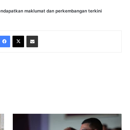
mendapatkan maklumat dan perkembangan terkini
Facebook
X
Share via Email
S
e
n