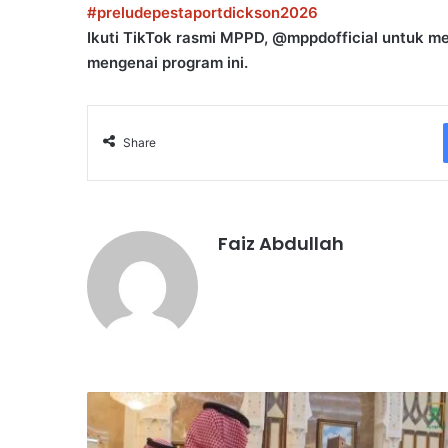
#preludepestaportdickson2026
Ikuti TikTok rasmi MPPD, @mppdofficial untuk 
mengenai program ini.
Share
Faiz Abdullah
M
a
l