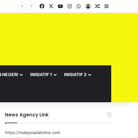
Facebook
X
YouTube
Instagram
WhatsApp
Log In
Random Article
Sidebar
Barisan Exco Kerajaan Negeri Sembilan Yang Baharu Dijangka Angkat Sumpah Di Istana Seri Menanti Esok
N NEGERI
INISIATIF 1
INISIATIF 2
News Agency Link
https://malaysiadateline.com