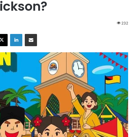
Dickson?
232
X
LinkedIn
Share via Email