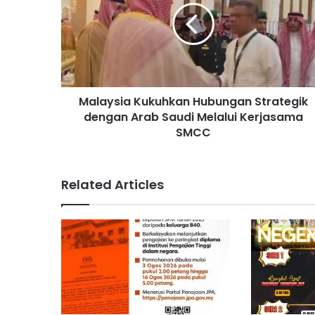
a
y
s
i
a
K
Malaysia Kukuhkan Hubungan Strategik
u
dengan Arab Saudi Melalui Kerjasama
k
u
SMCC
h
k
a
Related Articles
n
H
u
b
u
n
g
a
n