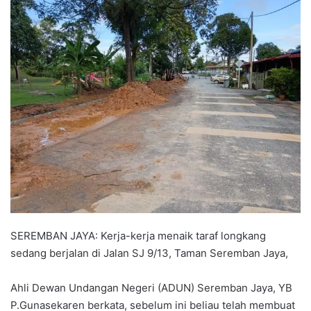
n
d
a
n
e
m
a
i
l
SEREMBAN JAYA: Kerja-kerja menaik taraf longkang
sedang berjalan di Jalan SJ 9/13, Taman Seremban Jaya,
Ahli Dewan Undangan Negeri (ADUN) Seremban Jaya, YB
P.Gunasekaren berkata, sebelum ini beliau telah membuat