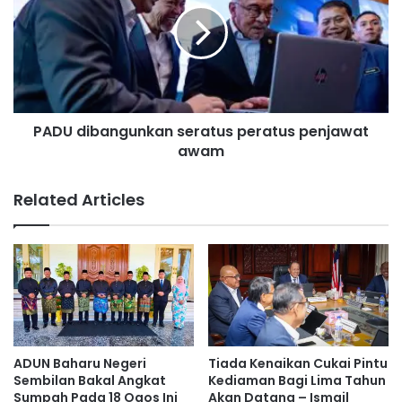
t
U
e
d
r
i
i
b
a
a
n
n
P
PADU dibangunkan seratus peratus penjawat
g
e
awam
u
n
n
d
k
Related Articles
i
a
d
n
i
s
k
e
a
r
n
a
b
t
e
u
r
s
ADUN Baharu Negeri
Tiada Kenaikan Cukai Pintu
k
p
Sembilan Bakal Angkat
Kediaman Bagi Lima Tahun
e
e
Sumpah Pada 18 Ogos Ini
Akan Datang – Ismail