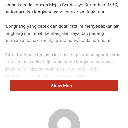
aduan kepada kepada Majlis Bandaraya Seremban (MBS)
berkenaan isu longkang yang cetek dan tidak rata.
“Longkang yang cetek dan tidak rata ini menyebabkan air
longkang melimpah ke atas jalan raya dan padang
permainan kanak-kanak, terutamanya pada hari hujan.
“Struktur longkang lama ini tidak dapat menampung aliran
air terutama ketika hujan dan sump longkang sentiasa
ditakungi air dan sampah meskipun kerja-kerja
pembersihan dilakukan oleh pihak SWM.
Show More
“Terima kasih kepada Timbalan Pengarah Jalan dan Saliran
Jabatan Kejuruteraan MBS, Encik Nuh yang sentiasa
memberi kerjasama dalam membantu menyelesaikan
masalah rakyat,” kata Gunasekaren.
Turut hadir dalam lawatan kerja ini ialah Ahli Majlis