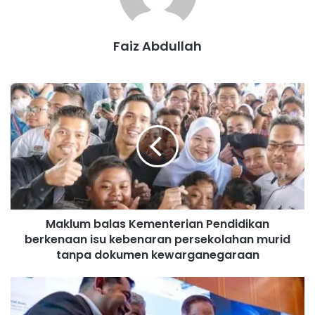
Bandaraya Seremban, Puan Jamilah Said Ali.
Faiz Abdullah
M
a
k
l
u
m
b
a
Seremban Jaya
Gunasekaren
l
Maklum balas Kementerian Pendidikan
a
berkenaan isu kebenaran persekolahan murid
s
K
tanpa dokumen kewarganegaraan
e
m
P
e
A
n
D