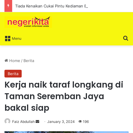
Tiada Kenaikan Cukai Pintu Kediaman Bagi Lima Tahun Akan Datang – Ismail Lasim
S
Menu
Home
/
Berita
Berita
Kerja naik taraf longkang di
Taman Seremban Jaya
bakal siap
Faiz Abdullah
S
January 3, 2024
196
e