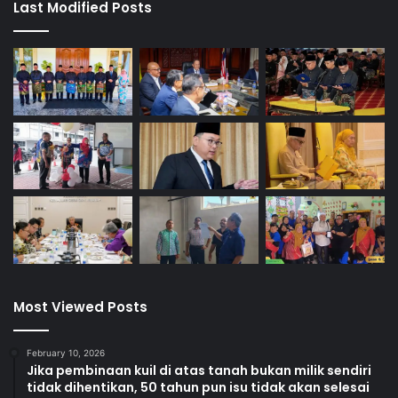
Last Modified Posts
e
n
k
e
w
a
r
g
a
n
e
g
a
r
a
a
Most Viewed Posts
n
February 10, 2026
Jika pembinaan kuil di atas tanah bukan milik sendiri
tidak dihentikan, 50 tahun pun isu tidak akan selesai