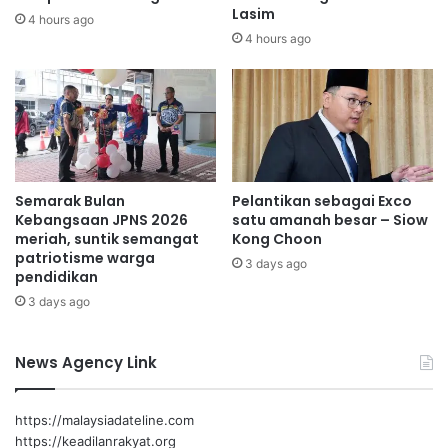
n
Lasim
r
4 hours ago
a
a
4 hours ago
a
t
n
u
i
s
s
p
u
e
k
n
e
j
b
Semarak Bulan
Pelantikan sebagai Exco
a
Kebangsaan JPNS 2026
satu amanah besar – Siow
e
w
meriah, suntik semangat
Kong Choon
n
a
patriotisme warga
a
3 days ago
t
pendidikan
r
a
3 days ago
a
w
n
a
p
m
News Agency Link
e
r
s
https://malaysiadateline.com
e
https://keadilanrakyat.org