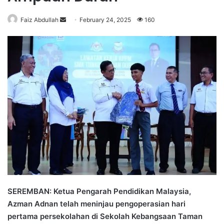
Faiz Abdullah
S
February 24, 2025
160
e
n
d
a
n
e
m
a
i
l
SEREMBAN: Ketua Pengarah Pendidikan Malaysia,
Azman Adnan telah meninjau pengoperasian hari
pertama persekolahan di Sekolah Kebangsaan Taman