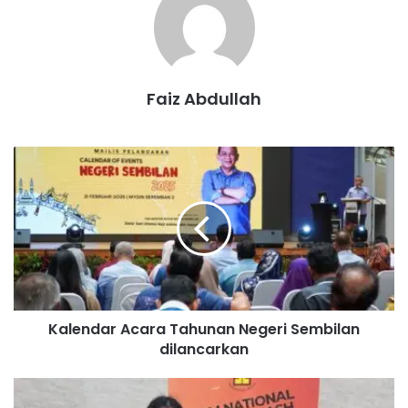
Faiz Abdullah
K
a
l
e
n
d
a
r
A
Kalendar Acara Tahunan Negeri Sembilan
c
dilancarkan
a
r
a
A
T
n