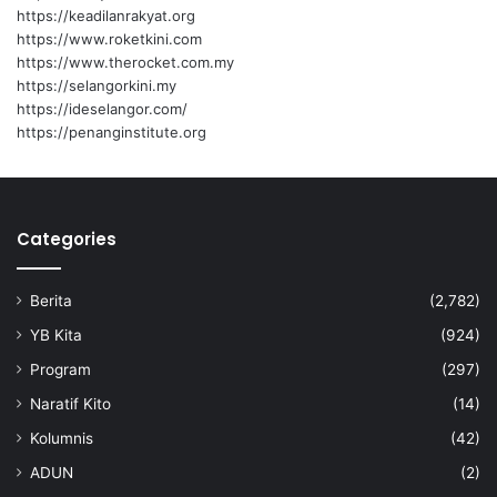
t
https://keadilanrakyat.org
u
https://www.roketkini.com
j
https://www.therocket.com.my
u
https://selangorkini.my
h
https://ideselangor.com/
https://penanginstitute.org
Categories
Berita
(2,782)
YB Kita
(924)
Program
(297)
Naratif Kito
(14)
Kolumnis
(42)
ADUN
(2)