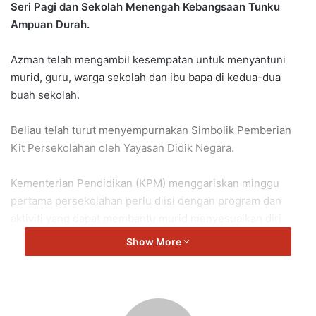
Seri Pagi dan Sekolah Menengah Kebangsaan Tunku
Ampuan Durah.
Azman telah mengambil kesempatan untuk menyantuni
murid, guru, warga sekolah dan ibu bapa di kedua-dua
buah sekolah.
Beliau telah turut menyempurnakan Simbolik Pemberian
Kit Persekolahan oleh Yayasan Didik Negara.
Kementerian Pendidikan (KPM) menggariskan minggu
pertama persekolahan perlu diisi dengan program dan
aktiviti yang dapat membantu murid menyesuaikan diri
dengan suasana sekolah seterusnya menyediakan mereka
Show More
untuk sesi pengajaran dan pembelajaran (PdP).
Hadir bersama adalah Pengarah Pendidikan Negeri
Sembilan, Khalidah Omar.