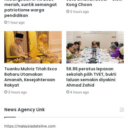
i
r
meriah, suntik semangat
Kong Choon
l
patriotisme warga
a
3 hours ago
pendidikan
a
n
n
K
1 hour ago
c
e
a
b
r
a
k
n
a
g
n
s
a
Tuanku Muhriz Titah Exco
56.86 peratus lepasan
a
Baharu Utamakan
sekolah pilih TVET, bukti
n
Amanah, Kesejahteraan
laluan semakin diyakini:
J
Rakyat
Ahmad Zahid
u
3 hours ago
4 hours ago
n
i
o
News Agency Link
r
K
e
https://malaysiadateline.com