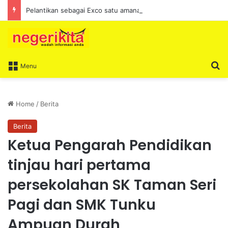
Pelantikan sebagai Exco satu amanah besar – Siow Kong Choon
S
Menu
Home
/
Berita
Berita
Ketua Pengarah Pendidikan
tinjau hari pertama
persekolahan SK Taman Seri
Pagi dan SMK Tunku
Ampuan Durah