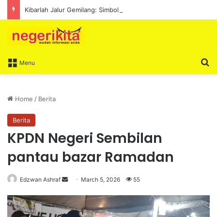
Kibarlah Jalur Gemilang: Simbol kedaulatan dan perpaduan bersama
S
Menu
Home
/
Berita
Berita
KPDN Negeri Sembilan
pantau bazar Ramadan
Edzwan Ashraf
S
March 5, 2026
55
e
n
d