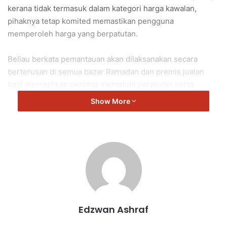
kerana tidak termasuk dalam kategori harga kawalan,
pihaknya tetap komited memastikan pengguna
memperoleh harga yang berpatutan.
Beliau berkata pemantauan akan dilaksanakan secara
berterusan di semua bazar Ramadan dan premis jualan
bagi memastikan peniaga mematuhi peraturan serta
perundangan yang ditetapkan, sekali gus mengelakkan
Show More
berlakunya elemen pencatutan.
“Sekiranya terdapat aduan mengenai peniaga yang
mengenakan harga terlalu mahal, notis akan dikeluarkan
untuk mendapatkan maklumat awal sebelum pemeriksaan
dan analisis lanjut dijalankan.
“Penilaian juga akan dibuat terhadap kapasiti keuntungan
Edzwan Ashraf
yang diperoleh bagi menentukan sama ada berlaku
pencatutan atau sebaliknya.