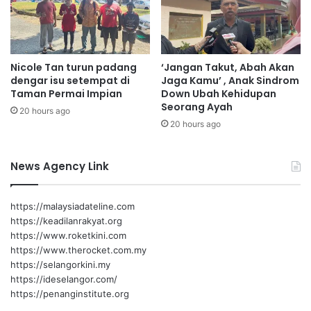
a
b
k
e
3
r
6
k
Nicole Tan turun padang
‘Jangan Takut, Abah Akan
D
e
dengar isu setempat di
Jaga Kamu’ , Anak Sindrom
U
m
Taman Permai Impian
Down Ubah Kehidupan
N
b
Seorang Ayah
20 hours ago
,
a
20 hours ago
d
n
a
g
g
p
News Agency Link
i
e
n
s
g
a
https://malaysiadateline.com
d
t
https://keadilanrakyat.org
i
https://www.roketkini.com
s
https://www.therocket.com.my
k
https://selangorkini.my
a
https://ideselangor.com/
u
https://penanginstitute.org
n