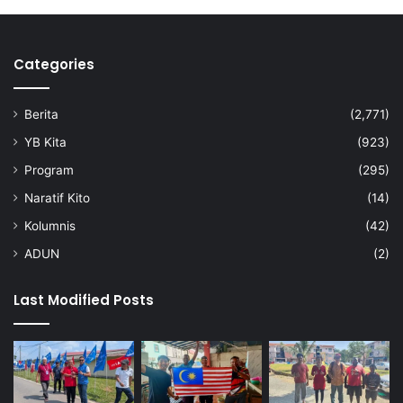
R
M
3
Categories
s
e
k
Berita
(2,771)
i
l
YB Kita
(923)
o
Program
(295)
Naratif Kito
(14)
Kolumnis
(42)
ADUN
(2)
Last Modified Posts