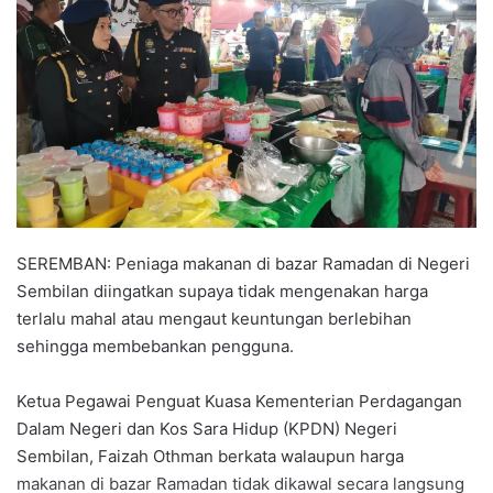
a
n
e
m
a
i
l
SEREMBAN: Peniaga makanan di bazar Ramadan di Negeri
Sembilan diingatkan supaya tidak mengenakan harga
terlalu mahal atau mengaut keuntungan berlebihan
sehingga membebankan pengguna.
Ketua Pegawai Penguat Kuasa Kementerian Perdagangan
Dalam Negeri dan Kos Sara Hidup (KPDN) Negeri
Sembilan, Faizah Othman berkata walaupun harga
makanan di bazar Ramadan tidak dikawal secara langsung