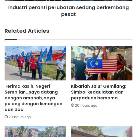
p
tidak ditentusahkan,” katanya.
n
Industri peranti perubatan sedang berkembang
e
t
pesat
r
a
a
i
n
Related Articles
R
t
a
i
y
p
a
e
P
r
e
u
r
b
d
a
a
t
Terima kasih, Negeri
Kibarlah Jalur Gemilang:
n
a
Sembilan…saya datang
Simbol kedaulatan dan
a
n
dengan amanah, saya
perpaduan bersama
s
pulang dengan kenangan
s
20 hours ago
dan doa
e
e
r
d
20 hours ago
e
a
n
n
t
g