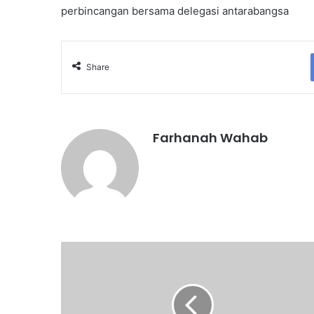
perbincangan bersama delegasi antarabangsa
Share
Farhanah Wahab
L
a
w
a
t