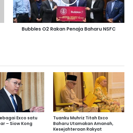
e
s
O
2
Bubbles O2 Rakan Penaja Baharu NSFC
R
a
k
a
n
P
e
n
a
j
a
B
a
h
a
sebagai Exco satu
Tuanku Muhriz Titah Exco
r
ar – Siow Kong
Baharu Utamakan Amanah,
u
Kesejahteraan Rakyat