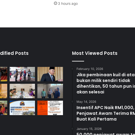
N
3 hours ago
S
F
C
dified Posts
Most Viewed Posts
February 10, 2026
Jika pembinaan kuil di at
bukan milik sendiri tidak
dihentikan, 50 tahun pun i
akan selesai
May 14, 2026
Insentif APC Naik RM1,000,
Penjawat Awam Terima R
Buat Kali Pertama
January 15, 2026
50,000 penjawat awam t