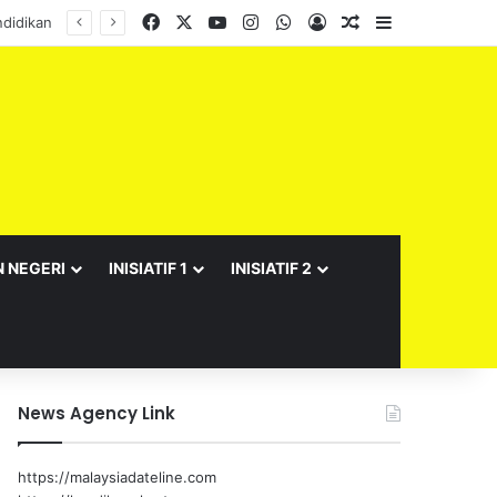
Facebook
X
YouTube
Instagram
WhatsApp
Log In
Random Article
Sidebar
N NEGERI
INISIATIF 1
INISIATIF 2
News Agency Link
https://malaysiadateline.com