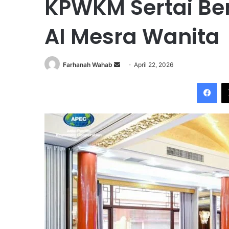
KPWKM Sertai Be
AI Mesra Wanita
Farhanah Wahab
S
April 22, 2026
e
Facebook
n
d
a
n
e
m
a
i
l