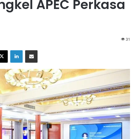
ngkel APEC Perkasa
31
X
LinkedIn
Share via Email