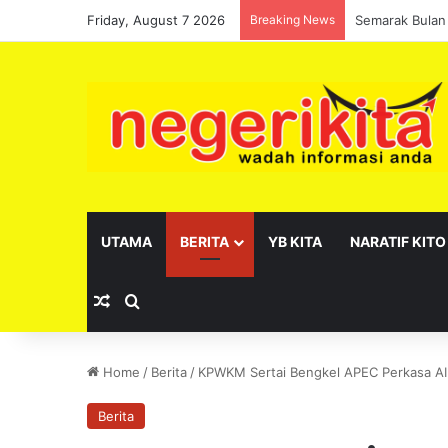
Friday, August 7 2026
Breaking News
Pelantikan se
UTAMA
BERITA
YB KITA
NARATIF KITO
Random Article
Search for
Home
/
Berita
/
KPWKM Sertai Bengkel APEC Perkasa AI
Berita