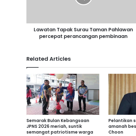
a
n
T
a
Lawatan Tapak Surau Taman Pahlawan
p
percepat perancangan pembinaan
a
k
S
u
Related Articles
r
a
u
T
a
m
a
n
P
a
Semarak Bulan Kebangsaan
Pelantikan 
h
JPNS 2026 meriah, suntik
amanah bes
l
semangat patriotisme warga
Choon