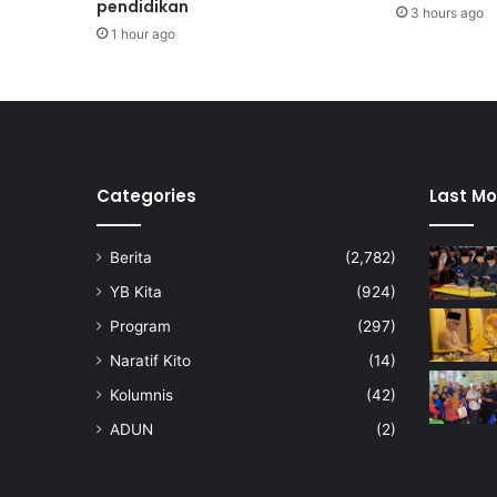
pendidikan
a
3 hours ago
w
1 hour ago
a
n
p
e
r
c
e
Categories
Last Mo
p
a
Berita
(2,782)
t
p
YB Kita
(924)
e
Program
(297)
r
a
Naratif Kito
(14)
n
Kolumnis
(42)
c
a
ADUN
(2)
n
g
a