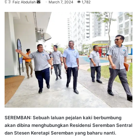
Faiz Abdullah
S
March 7, 2024
1,782
e
n
d
a
n
e
m
a
i
l
SEREMBAN: Sebuah laluan pejalan kaki berbumbung
akan dibina menghubungkan Residensi Seremban Sentral
dan Stesen Keretapi Seremban yang baharu nanti.