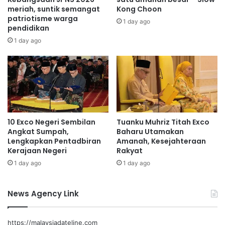
a
a
meriah, suntik semangat
Kong Choon
m
patriotisme warga
n
1 day ago
pendidikan
a
p
n
r
1 day ago
a
e
h
s
r
t
a
a
k
s
y
i
a
d
10 Exco Negeri Sembilan
Tuanku Muhriz Titah Exco
t
a
Angkat Sumpah,
Baharu Utamakan
:
n
Lengkapkan Pentadbiran
Amanah, Kesejahteraan
J
m
Kerajaan Negeri
Rakyat
a
u
1 day ago
1 day ago
l
t
a
u
l
y
News Agency Link
u
a
d
n
d
g
https://malaysiadateline.com