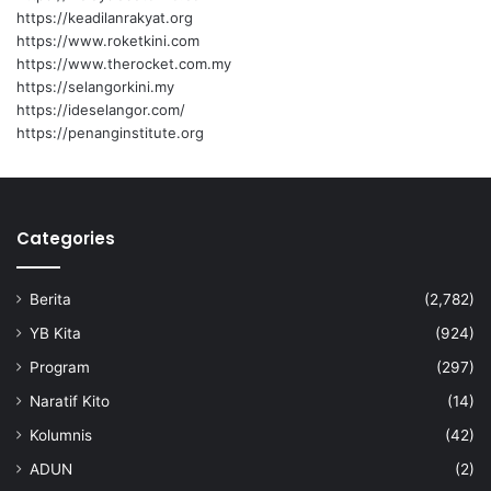
i
b
https://keadilanrakyat.org
n
a
https://www.roketkini.com
i
https://www.therocket.com.my
k
https://selangorkini.my
https://ideselangor.com/
https://penanginstitute.org
Categories
Berita
(2,782)
YB Kita
(924)
Program
(297)
Naratif Kito
(14)
Kolumnis
(42)
ADUN
(2)