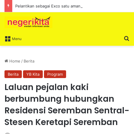
Pelantikan sebagai Exco satu amanah besar – Siow Kong Choon
S
Menu
Home
/
Berita
Berita
YB Kita
Program
Laluan pejalan kaki
berbumbung hubungkan
Residensi Seremban Sentral-
Stesen Keretapi Seremban