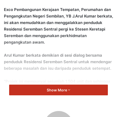
Exco Pembangunan Kerajaan Tempatan, Perumahan dan
Pengangkutan Negeri Sembilan, YB J.Arul Kumar berkata,
ini akan memudahkan dan menggalakkan penduduk
Residensi Seremban Sentral pergi ke Stesen Keretapi
Seremban dan menggunakan perkhidmatan
pengangkutan awam.
Arul Kumar berkata demikian di sesi dialog bersama
penduduk Residensi Seremban Sentral untuk mendengar
beberapa masalah dan isu daripada penduduk setempat.
“Projek ini mempunyai sejumlah 1,504 unit dan sehingga
sekarang 902 unit atau 60 peratus telah dijual.
Show More
“Sehingga sekarang lebih kurang 250 unit rumah telah
mula diduduki.