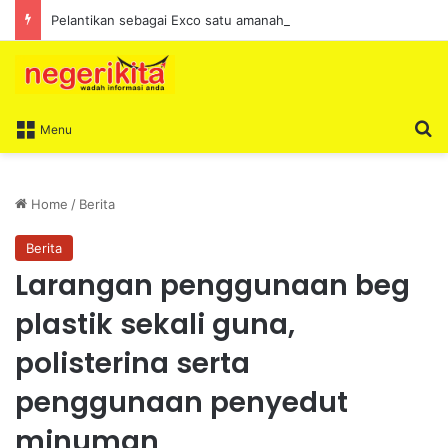
Pelantikan sebagai Exco satu amanah besar – Siow Kong Choon
S
Menu
Home
/
Berita
Berita
Larangan penggunaan beg
plastik sekali guna,
polisterina serta
penggunaan penyedut
minuman