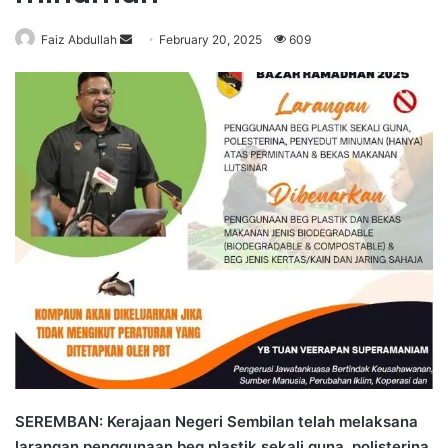
Faiz Abdullah
S
February 20, 2025
609
e
n
d
a
n
e
m
a
i
l
SEREMBAN: Kerajaan Negeri Sembilan telah melaksana
larangan penggunaan beg plastik sekali guna, polisterina