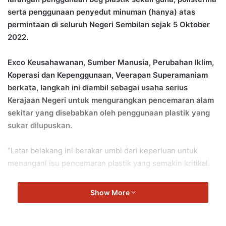
serta penggunaan penyedut minuman (hanya) atas
permintaan di seluruh Negeri Sembilan sejak 5 Oktober
2022.
Exco Keusahawanan, Sumber Manusia, Perubahan Iklim,
Koperasi dan Kepenggunaan, Veerapan Superamaniam
berkata, langkah ini diambil sebagai usaha serius
Kerajaan Negeri untuk mengurangkan pencemaran alam
sekitar yang disebabkan oleh penggunaan plastik yang
sukar dilupuskan.
“Latar belakang ini berakar umbi dari keperluan untuk
menangani isu pencemaran plastik yang semakin kritikal.
“Plastik sekali guna seperti beg plastik, bekas makanan
Show More
polisterina dan penyedut minuman tidak hanya
mencemarkan alam sekitar tetapi juga mengambil masa