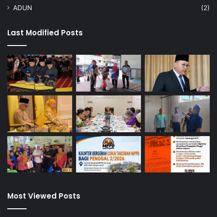
n
ADUN
(2)
m
a
Last Modified Posts
k
a
n
a
n
Most Viewed Posts