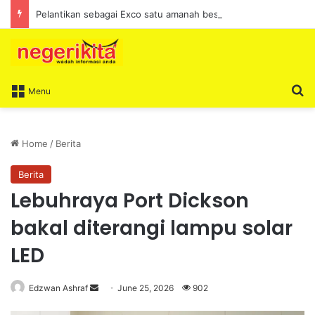
Pelantikan sebagai Exco satu amanah besar – Siow Kong Choon
S
Menu
Home
/
Berita
Berita
Lebuhraya Port Dickson
bakal diterangi lampu solar
LED
Edzwan Ashraf
S
June 25, 2026
902
e