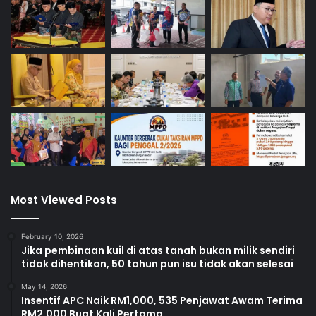
W
a
r
g
a
E
m
a
s
J
e
p
u
Most Viewed Posts
n
February 10, 2026
Jika pembinaan kuil di atas tanah bukan milik sendiri
tidak dihentikan, 50 tahun pun isu tidak akan selesai
May 14, 2026
Insentif APC Naik RM1,000, 535 Penjawat Awam Terima
RM2,000 Buat Kali Pertama