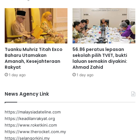
d
n
a
K
r
a
i
i
p
g
a
o
d
U
Tuanku Muhriz Titah Exco
56.86 peratus lepasan
a
n
Baharu Utamakan
sekolah pilih TVET, bukti
V
t
Amanah, Kesejahteraan
laluan semakin diyakini:
e
u
Rakyat
Ahmad Zahid
e
k
1 day ago
1 day ago
r
S
a
e
p
k
News Agency Link
a
t
n
o
r
https://malaysiadateline.com
P
https://keadilanrakyat.org
e
https://www.roketkini.com
l
https://www.therocket.com.my
a
https://selangorkini.my