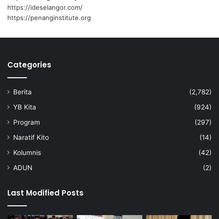
n
https://ideselangor.com/
c
https://penanginstitute.org
o
n
g
a
Categories
n
,
T
Berita
(2,782)
a
r
YB Kita
(924)
i
Program
(297)
k
P
Naratif Kito
(14)
e
Kolumnis
(42)
l
a
ADUN
(2)
n
c
Last Modified Posts
o
n
g