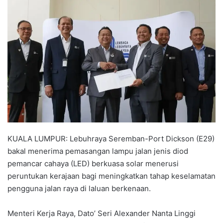
n
d
a
n
e
m
a
i
l
KUALA LUMPUR: Lebuhraya Seremban-Port Dickson (E29)
bakal menerima pemasangan lampu jalan jenis diod
pemancar cahaya (LED) berkuasa solar menerusi
peruntukan kerajaan bagi meningkatkan tahap keselamatan
pengguna jalan raya di laluan berkenaan.
Menteri Kerja Raya, Dato’ Seri Alexander Nanta Linggi