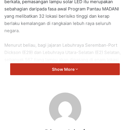
berkata, pemasangan lampu solar LED itu merupakan
sebahagian daripada fasa awal Program Pantau MADANI
yang melibatkan 32 lokasi berisiko tinggi dan kerap
berlaku kemalangan di rangkaian lebuh raya seluruh
negara.
Menurut beliau, bagi jajaran Lebuhraya Seremban-Port
Dickson (E29) dan Lebuhraya Utara-Selatan (E2) Selatan,
sebanyak 567 tiang lampu akan dipasang di enam lokasi
yang meliputi kawasan antara Persimpangan Bertingkat
Show More
Senawang dan Persimpangan Bertingkat Pedas Linggi.
“Projek ini dilaksanakan bagi meningkatkan tahap
keselamatan pengguna jalan raya, khususnya di kawasan
yang dikenal pasti berisiko tinggi dan kerap berlaku
kemalangan.
“SST (Surat Setuju Terima) telah pun diserahkan kepada