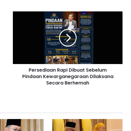
P
e
r
s
e
d
i
a
a
Persediaan Rapi Dibuat Sebelum
n
Pindaan Kewarganegaraan Dilaksana
R
a
Secara Berhemah
p
i
D
i
b
u
a
t