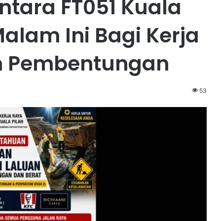
tara FT051 Kuala
Malam Ini Bagi Kerja
em Pembentungan
53