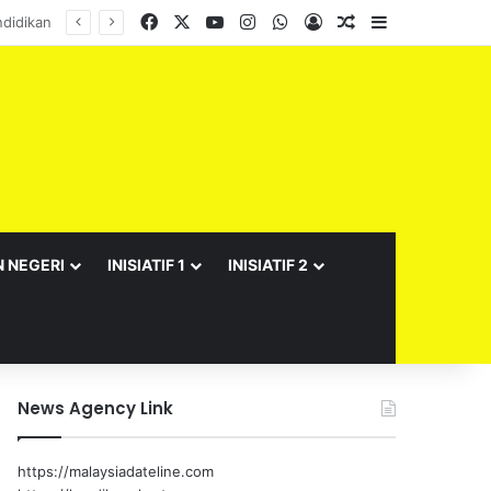
Facebook
X
YouTube
Instagram
WhatsApp
Log In
Random Article
Sidebar
N NEGERI
INISIATIF 1
INISIATIF 2
News Agency Link
https://malaysiadateline.com