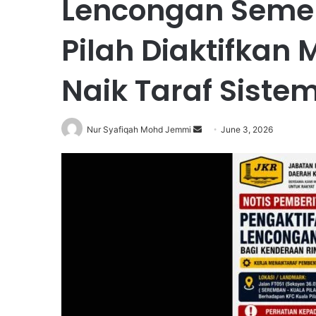
Lencongan Semen
Pilah Diaktifkan 
Naik Taraf Sist
Nur Syafiqah Mohd Jemmi
S
June 3, 2026
e
n
d
a
n
e
m
a
i
l