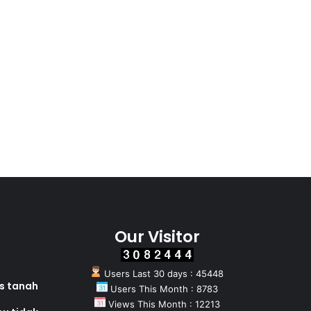
Our Visitor
Users Last 30 days : 45448
as tanah
Users This Month : 8783
Views This Month : 12213