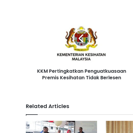
K
K
M
P
e
r
t
i
n
KKM Pertingkatkan Penguatkuasaan
g
Premis Kesihatan Tidak Berlesen
k
a
t
k
a
Related Articles
n
P
e
n
g