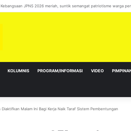
bagai Exco satu amanah besar – Siow Kong Choon
KOLUMNIS
PROGRAM/INFORMASI
VIDEO
PIMPINA
Diaktifkan Malam Ini Bagi Kerja Naik Taraf Sistem Pembentungan