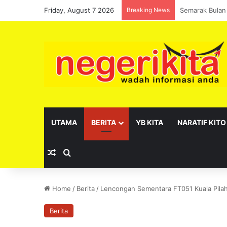
Friday, August 7 2026
Breaking News
Pelantikan se
UTAMA
BERITA
YB KITA
NARATIF KITO
Random Article
Search for
Home
/
Berita
/
Lencongan Sementara FT051 Kuala Pilah 
Berita