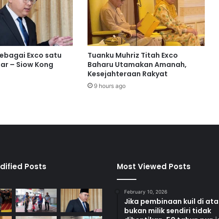
S
e
b
e
l
sebagai Exco satu
Tuanku Muhriz Titah Exco
u
ar – Siow Kong
Baharu Utamakan Amanah,
m
Kesejahteraan Rakyat
P
9 hours ago
i
n
d
a
a
n
K
e
dified Posts
Most Viewed Posts
w
a
February 10, 2026
r
Jika pembinaan kuil di at
g
bukan milik sendiri tidak
a