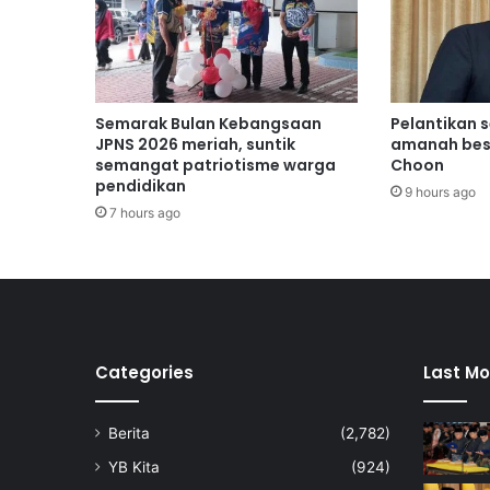
u
a
t
k
u
Semarak Bulan Kebangsaan
Pelantikan 
a
JPNS 2026 meriah, suntik
amanah bes
s
semangat patriotisme warga
Choon
a
pendidikan
9 hours ago
a
7 hours ago
n
P
r
e
m
i
s
Categories
Last Mo
K
e
Berita
(2,782)
s
i
YB Kita
(924)
h