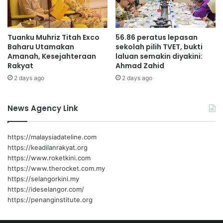
t
e
e
r
m
s
Tuanku Muhriz Titah Exco
56.86 peratus lepasan
p
a
Baharu Utamakan
sekolah pilih TVET, bukti
a
m
Amanah, Kesejahteraan
laluan semakin diyakini:
t
a
Rakyat
Ahmad Zahid
a
2 days ago
2 days ago
n
d
a
News Agency Link
n
a
s
https://malaysiadateline.com
i
https://keadilanrakyat.org
n
https://www.roketkini.com
g
https://www.therocket.com.my
d
https://selangorkini.my
i
https://ideselangor.com/
a
https://penanginstitute.org
s
r