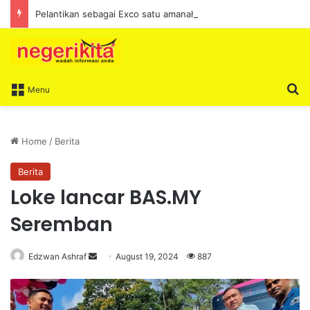
Pelantikan sebagai Exco satu amanah besar – Siow Kong Choon
S
Menu
Home
/
Berita
Berita
Loke lancar BAS.MY
Seremban
Edzwan Ashraf
S
August 19, 2024
887
e
n
d