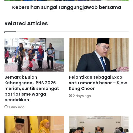
a
l
Kebersihan sungai tanggungjawab bersama
n
i
s
t
u
Related Articles
i
n
p
g
e
a
n
i
g
t
i
a
n
n
a
g
p
g
Semarak Bulan
Pelantikan sebagai Exco
a
u
Kebangsaan JPNS 2026
satu amanah besar – Siow
n
n
meriah, suntik semangat
Kong Choon
p
patriotisme warga
g
2 days ago
pendidikan
e
j
k
a
1 day ago
e
w
r
a
j
b
a
b