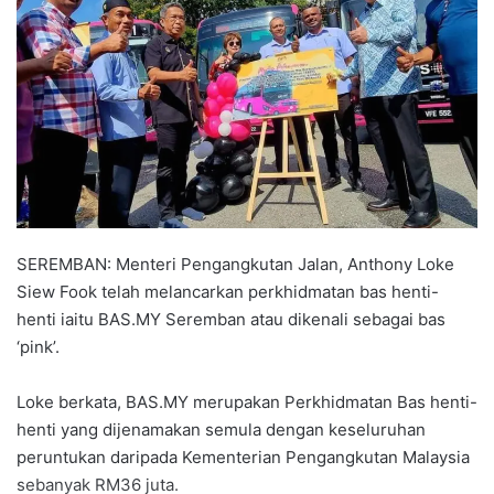
a
n
e
m
a
i
l
SEREMBAN: Menteri Pengangkutan Jalan, Anthony Loke
Siew Fook telah melancarkan perkhidmatan bas henti-
henti iaitu BAS.MY Seremban atau dikenali sebagai bas
‘pink’.
Loke berkata, BAS.MY merupakan Perkhidmatan Bas henti-
henti yang dijenamakan semula dengan keseluruhan
peruntukan daripada Kementerian Pengangkutan Malaysia
sebanyak RM36 juta.