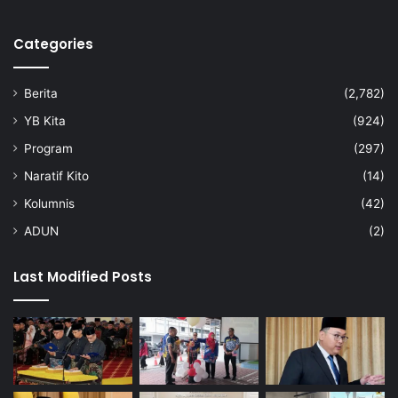
a
m
Categories
a
p
e
Berita
(2,782)
k
e
YB Kita
(924)
r
Program
(297)
j
a
Naratif Kito
(14)
Kolumnis
(42)
ADUN
(2)
Last Modified Posts