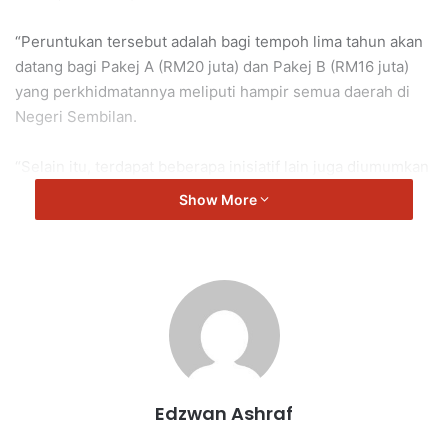
“Peruntukan tersebut adalah bagi tempoh lima tahun akan
datang bagi Pakej A (RM20 juta) dan Pakej B (RM16 juta)
yang perkhidmatannya meliputi hampir semua daerah di
Negeri Sembilan.
“Selain itu, terdapat beberapa inisiatif lain juga diumumkan
untuk meningkatkan ‘ridership’ dan menambah baik
Show More
perkhidmatan BAS.MY Seremban.
“Penumpang boleh membuat bayaran tanpa tunai. Hal ini
kerana di dalam bas telah disediakan sistem pembayaran
tanpa tunai yang membolehkan penumpang membuat
bayaran menggunakan kad debit, kad kredit, pra bayar atau
menggunakan e-dompet.
Edzwan Ashraf
“Selain itu, bagi golongan warga emas, Orang Kelainan
Upaya (OKU) dan pelajar sekolah, bas ini akan meneruskan