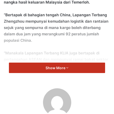
nangka hasil keluaran Malaysia dari Temerloh.
“Bertapak di bahagian tengah China, Lapangan Terbang
Zhengzhou mempunyai kemudahan logistik dan rantaian
sejuk yang sempurna di mana kargo boleh diterbang
dalam dua jam yang merangkumi 92 peratus jumlah
populasi China.
“Manakala Lapangan Terbang KLIA juga bertapak di
pertengahan ASEAN dan mempunyai ramai bakat sektor
penerbangan.
Show More
“Kita sedang bincang untuk adakan kerjasama dengan
Lapangan Terbang Kargo Zhengzhou supaya kita juga
menjadikan Lapangan Terbang KLIA sebagai satu hab
kargo di rantau ASEAN,” jelas Loke yang juga Ahli
Parlimen Seremban.