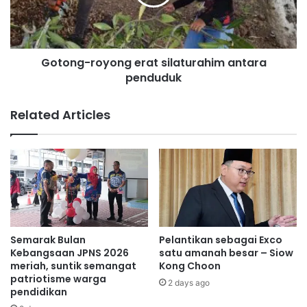
k
g
a
-
r
r
e
o
l
Gotong-royong erat silaturahim antara
y
a
penduduk
o
N
n
i
g
Related Articles
l
e
a
r
i
a
a
t
d
s
a
i
k
l
a
a
n
t
Semarak Bulan
Pelantikan sebagai Exco
l
u
Kebangsaan JPNS 2026
satu amanah besar – Siow
a
r
meriah, suntik semangat
Kong Choon
w
patriotisme warga
a
2 days ago
pendidikan
a
h
t
i