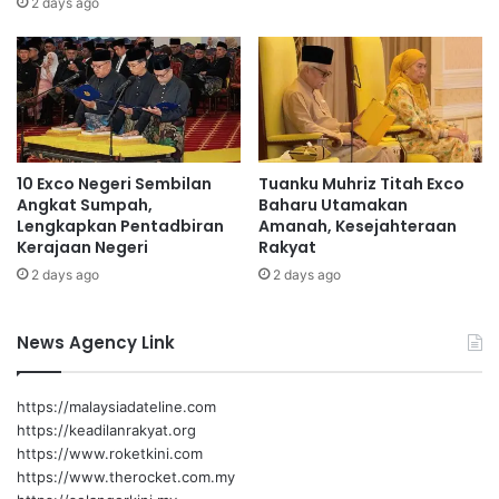
2 days ago
a
m
n
a
s
n
a
t
m
a
b
r
i
a
10 Exco Negeri Sembilan
Tuanku Muhriz Titah Exco
l
p
Angkat Sumpah,
Baharu Utamakan
b
e
Lengkapkan Pentadbiran
Amanah, Kesejahteraan
e
n
Kerajaan Negeri
Rakyat
l
d
2 days ago
2 days ago
a
u
j
d
a
u
News Agency Link
r
k
k
e
https://malaysiadateline.com
P
https://keadilanrakyat.org
u
https://www.roketkini.com
l
https://www.therocket.com.my
a