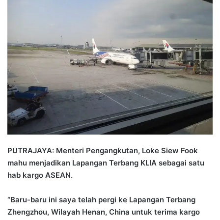
d
a
n
e
m
a
i
l
PUTRAJAYA: Menteri Pengangkutan, Loke Siew Fook
mahu menjadikan Lapangan Terbang KLIA sebagai satu
hab kargo ASEAN.
“Baru-baru ini saya telah pergi ke Lapangan Terbang
Zhengzhou, Wilayah Henan, China untuk terima kargo