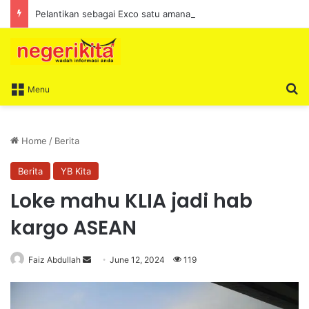
Pelantikan sebagai Exco satu amanah besar – Siow Kong Choon
S
Menu
Home
/
Berita
Berita
YB Kita
Loke mahu KLIA jadi hab
kargo ASEAN
Faiz Abdullah
S
June 12, 2024
119
e
n