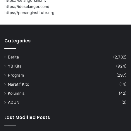
https://selangorkini.my
u
https://ideselangor.com/
P
https://penanginstitute.org
i
n
a
n
Categories
g
Berita
(2,782)
YB Kita
(924)
Program
(297)
Naratif Kito
(14)
Kolumnis
(42)
ADUN
(2)
Last Modified Posts