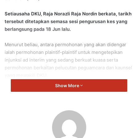
Setiausaha DKU, Raja Norazli Raja Nordin berkata, tarikh
tersebut ditetapkan semasa sesi pengurusan kes yang
berlangsung pada 18 Jun lalu.
Menurut beliau, antara permohonan yang akan didengar
ialah permohonan plaintif-plaintif untuk mengetepikan
injunksi ad interim yang sedang berkuat kuasa serta
permohonan berkaitan pelucutan peguamcara dan kaunsel
yang mewakili DKU.
Show More
“Pada pengurusan kes yang diadakan pada 18 Jun 2026,
Mahkamah Tinggi telah menetapkan pendengaran
permohonan-permohonan Plaintif-Plaintif untuk
mengetepikan injunksi ad interim dan pelucutan
peguamcara dan kaunsel DKU pada 7 dan 8 Julai 2026,”
katanya dalam satu kenyataan media hari ini.