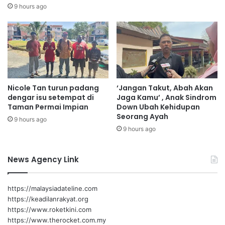
akan mengulas mengenai merit-merit perkara ini,” katanya.
i
2
9 hours ago
b
.
Menurut beliau, DKU akan terus menghormati proses
a
1
h
5
perundangan yang sedang berjalan serta mematuhi
a
k
segala arahan yang dikeluarkan oleh mahkamah.
r
e
u
p
“DKU menegaskan penghormatan sepenuhnya terhadap
a
Nicole Tan turun padang
‘Jangan Takut, Abah Akan
kewibawaan Mahkamah dan proses undang-undang, serta
d
dengar isu setempat di
Jaga Kamu’ , Anak Sindrom
akan terus mematuhi segala perintah Mahkamah,” katanya.
a
Taman Permai Impian
Down Ubah Kehidupan
R
Seorang Ayah
9 hours ago
M
9 hours ago
2
.
1
News Agency Link
0
s
e
https://malaysiadateline.com
l
https://keadilanrakyat.org
i
https://www.roketkini.com
t
https://www.therocket.com.my