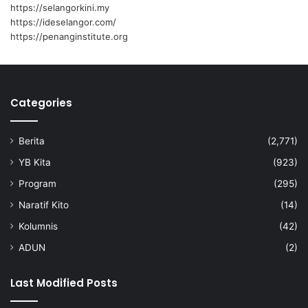
e
https://selangorkini.my
r
https://ideselangor.com/
https://penanginstitute.org
Categories
Berita
(2,771)
YB Kita
(923)
Program
(295)
Naratif Kito
(14)
Kolumnis
(42)
ADUN
(2)
Last Modified Posts