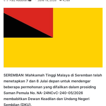
Faiz Abdullah
S
June 19, 2026
4,189
e
n
d
a
n
e
m
a
i
l
SEREMBAN: Mahkamah Tinggi Malaya di Seremban telah
menetapkan 7 dan 8 Julai depan untuk mendengar
beberapa permohonan yang difailkan dalam prosiding
Saman Pemula No. NA-24NCvC-240-05/2026
membabitkan Dewan Keadilan dan Undang Negeri
Sembilan (DKU).