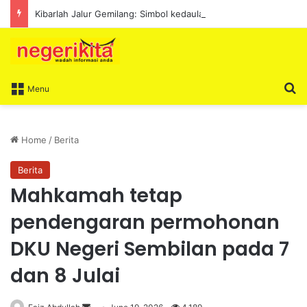
Kibarlah Jalur Gemilang: Simbol kedaulatan dan perpaduan bersama
S
Menu
Home
/
Berita
Berita
Mahkamah tetap
pendengaran permohonan
DKU Negeri Sembilan pada 7
dan 8 Julai