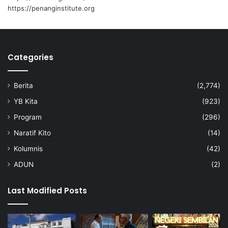
n
b
https://penanginstitute.org
p
e
o
r
l
s
i
i
Categories
t
h
i
a
k
n
Berita
(2,774)
k
o
YB Kita
(923)
m
Program
(296)
u
n
Naratif Kito
(14)
i
Kolumnis
(42)
t
ADUN
(2)
i
A
m
Last Modified Posts
p
a
n