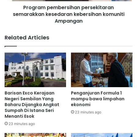
e
d
Program pembersihan persekitaran
m
J
semarakkan kesedaran kebersihan komuniti
b
e
e
Ampangan
l
r
e
s
Related Articles
b
i
u
h
,
a
l
n
a
p
m
e
b
r
a
s
n
e
Barisan Exco Kerajaan
Penganjuran Formula 1
g
k
Negeri Sembilan Yang
mampu bawa limpahan
p
i
Baharu Dijangka Angkat
ekonomi
e
t
Sumpah Di Istana Seri
23 minutes ago
n
Menanti Esok
a
y
r
23 minutes ago
a
a
t
n