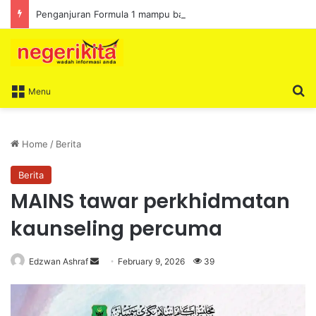
Penganjuran Formula 1 mampu bawa limpahan ekonomi
S
Menu
Home
/
Berita
Berita
MAINS tawar perkhidmatan
kaunseling percuma
Edzwan Ashraf
S
February 9, 2026
39
e
n
d