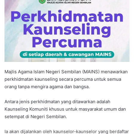
a
n
e
m
a
i
l
Majlis Agama Islam Negeri Sembilan (MAINS) menawarkan
perkhidmatan kaunseling secara percuma untuk semua
orang tanpa mengira agama dan bangsa.
Antara jenis perkhidmatan yang ditawarkan adalah
Kaunseling Komuniti khusus untuk masyarakat umum dan
setempat di Negeri Sembilan.
Ia akan dijalankan oleh kaunselor-kaunselor yang berdaftar