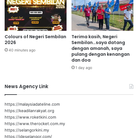
u
s
a
e
n
m
u
a
m
r
Colours of Negeri Sembilan
Terima kasih, Negeri
m
a
2026
Sembilan…saya datang
a
k
dengan amanah, saya
h
k
40 minutes ago
pulang dengan kenangan
w
a
dan doa
a
n
1 day ago
l
k
a
e
u
s
News Agency Link
b
e
e
d
r
a
https://malaysiadateline.com
l
r
https://keadilanrakyat.org
a
a
https://www.roketkini.com
i
n
https://www.therocket.com.my
n
k
https://selangorkini.my
a
e
https://ideselangor.com/