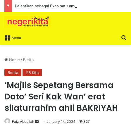
Pelantikan sebagai Exco satu amanah besar – Siow Kong Choon
S
Menu
Home
/
Berita
Berita
YB Kita
‘Majlis Sepetang Bersama
Dato’ Seri Kak Wan’ erat
silaturrahim ahli BAKRIYAH
Faiz Abdullah
S
January 14, 2024
327
e