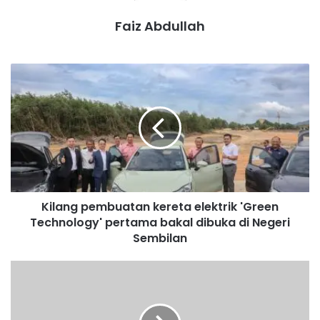
Faiz Abdullah
K
i
l
a
n
g
p
e
m
Kilang pembuatan kereta elektrik 'Green
b
Technology' pertama bakal dibuka di Negeri
u
a
Sembilan
Wan Hasni
Bakriyah
t
a
A
n
m
k
i
e
n