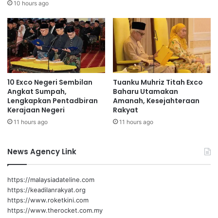
h
S
10 hours ago
n
e
o
r
l
i
o
U
g
t
y
a
'
m
10 Exco Negeri Sembilan
Tuanku Muhriz Titah Exco
p
a
Angkat Sumpah,
Baharu Utamakan
e
Lengkapkan Pentadbiran
Amanah, Kesejahteraan
r
Kerajaan Negeri
Rakyat
t
11 hours ago
11 hours ago
a
m
a
News Agency Link
b
a
k
https://malaysiadateline.com
a
https://keadilanrakyat.org
l
https://www.roketkini.com
d
https://www.therocket.com.my
i