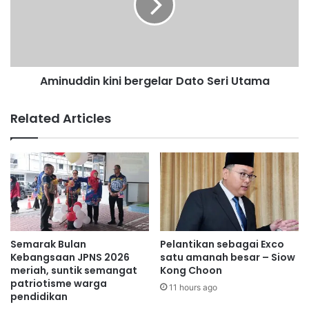
r
u
e
d
t
d
a
i
e
n
l
Aminuddin kini bergelar Dato Seri Utama
k
e
i
k
n
Related Articles
t
i
r
b
i
e
k
r
'
g
G
e
r
l
e
a
e
r
Semarak Bulan
Pelantikan sebagai Exco
n
D
Kebangsaan JPNS 2026
satu amanah besar – Siow
T
a
meriah, suntik semangat
Kong Choon
e
patriotisme warga
t
11 hours ago
pendidikan
c
o