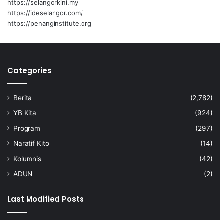
https://selangorkini.my
b
https://ideselangor.com/
u
https://penanginstitute.org
k
a
d
i
Categories
N
e
g
Berita
(2,782)
e
r
YB Kita
(924)
i
Program
(297)
S
e
Naratif Kito
(14)
m
Kolumnis
(42)
b
i
ADUN
(2)
l
a
Last Modified Posts
n