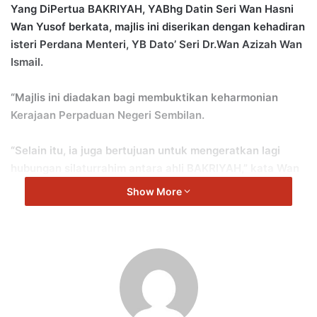
Yang DiPertua BAKRIYAH, YABhg Datin Seri Wan Hasni
Wan Yusof berkata, majlis ini diserikan dengan kehadiran
isteri Perdana Menteri, YB Dato’ Seri Dr.Wan Azizah Wan
Ismail.
“Majlis ini diadakan bagi membuktikan keharmonian
Kerajaan Perpaduan Negeri Sembilan.
“Selain itu, ia juga bertujuan untuk mengeratkan lagi
hubungan silaturrahim antara ahli BAKRIYAH,” kata Wan
Hasni.
Show More
Turut hadir, Exco Pelancongan, Kesenian dan
Kebudayaan, YB Nicole Tan Lee Koon; Ahli Dewan
Undangan Negeri (ADUN) Juasseh, YB Puan Sri Bibi
Sharliza Mohd Khalid dan isteri kepada Menteri Luar
Negeri, Datin Seri Raja Salbiah Tengku Nujumudin.