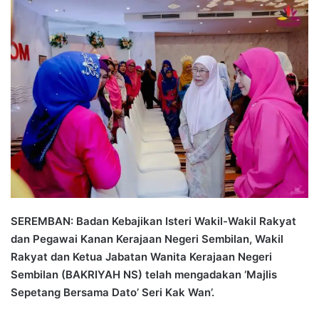
n
d
a
n
e
m
a
i
l
SEREMBAN: Badan Kebajikan Isteri Wakil-Wakil Rakyat
dan Pegawai Kanan Kerajaan Negeri Sembilan, Wakil
Rakyat dan Ketua Jabatan Wanita Kerajaan Negeri
Sembilan (BAKRIYAH NS) telah mengadakan ‘Majlis
Sepetang Bersama Dato’ Seri Kak Wan’.