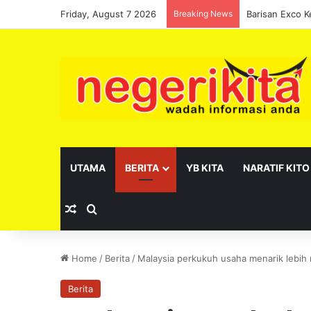
Friday, August 7 2026
Breaking News
UTAMA
BERITA
YB KITA
NARATIF KITO
Random Article
Search for
Home
/
Berita
/
Malaysia perkukuh usaha menarik lebih 
Berita