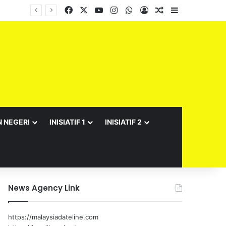
Facebook
X
YouTube
Instagram
WhatsApp
Log In
Random Article
Sidebar
Barisan Exco Kerajaan Negeri Sembilan Yang Baharu Dijangka Angkat Sumpah Di Istana Seri Menanti Esok
N NEGERI
INISIATIF 1
INISIATIF 2
News Agency Link
https://malaysiadateline.com