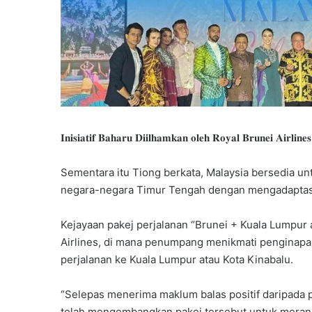
𝐈𝐧𝐢𝐬𝐢𝐚𝐭𝐢𝐟 𝐁𝐚𝐡𝐚𝐫𝐮 𝐃𝐢𝐢𝐥𝐡𝐚𝐦𝐤𝐚𝐧 𝐨𝐥𝐞𝐡 𝐑𝐨𝐲𝐚𝐥 𝐁𝐫𝐮𝐧𝐞𝐢 𝐀𝐢𝐫𝐥𝐢𝐧𝐞𝐬
Sementara itu Tiong berkata, Malaysia bersedia
negara-negara Timur Tengah dengan mengadaptasi m
Kejayaan pakej perjalanan “Brunei + Kuala Lumpur 
Airlines, di mana penumpang menikmati penginap
perjalanan ke Kuala Lumpur atau Kota Kinabalu.
“Selepas menerima maklum balas positif daripada p
telah mengembangkan pakej tersebut untuk meran