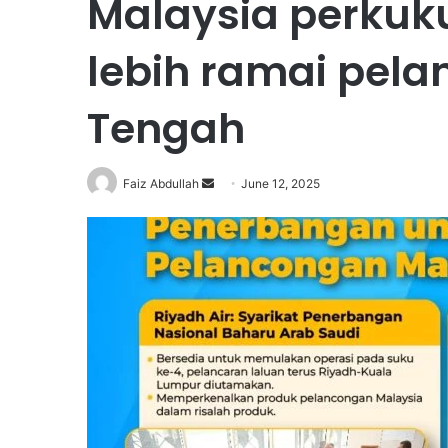
Malaysia perkuk
lebih ramai pela
Tengah
Faiz Abdullah
S
June 12, 2025
e
n
d
a
n
e
m
a
i
l