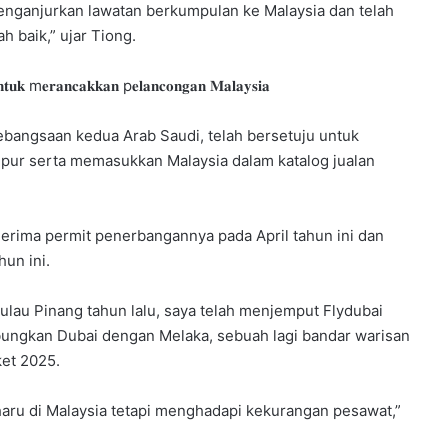
enganjurkan lawatan berkumpulan ke Malaysia dan telah
 baik,” ujar Tiong.
𝐧𝐭𝐮𝐤 m𝐞𝐫𝐚𝐧𝐜𝐚𝐤𝐤𝐚𝐧 p𝐞𝐥𝐚𝐧𝐜𝐨𝐧𝐠𝐚𝐧 𝐌𝐚𝐥𝐚𝐲𝐬𝐢𝐚
kebangsaan kedua Arab Saudi, telah bersetuju untuk
pur serta memasukkan Malaysia dalam katalog jualan
nerima permit penerbangannya pada April tahun ini dan
un ini.
lau Pinang tahun lalu, saya telah menjemput Flydubai
ungkan Dubai dengan Melaka, sebuah lagi bandar warisan
et 2025.
aru di Malaysia tetapi menghadapi kekurangan pesawat,”