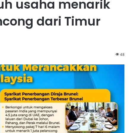
uh usaha menarik
ncong dari Timur
48