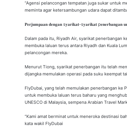
“Agensi pelancongan tempatan juga sukar untuk m
meminta agar ketersambungan udara dapat ditambah
𝐏𝐞𝐫𝐣𝐮𝐦𝐩𝐚𝐚𝐧 𝐝𝐞𝐧𝐠𝐚𝐧 s𝐲𝐚𝐫𝐢𝐤𝐚𝐭-s𝐲𝐚𝐫𝐢𝐤𝐚𝐭 p𝐞𝐧𝐞𝐫𝐛𝐚𝐧𝐠𝐚𝐧 𝐮
Dalam pada itu, Riyadh Air, syarikat penerbangan 
membuka laluan terus antara Riyadh dan Kuala Lum
pelancongan mereka.
Menurut Tiong, syarikat penerbangan itu telah me
dijangka memulakan operasi pada suku keempat tah
FlyDubai, yang telah memulakan penerbangan ke Pu
untuk membuka laluan terus baharu yang menghub
UNESCO di Malaysia, sempena Arabian Travel Mark
“Kami amat berminat untuk meneroka destinasi bah
kata wakil FlyDubai