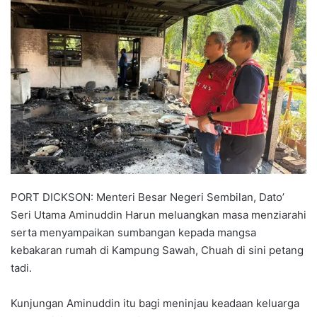
n
d
a
n
e
m
a
i
l
PORT DICKSON: Menteri Besar Negeri Sembilan, Dato’
Seri Utama Aminuddin Harun meluangkan masa menziarahi
serta menyampaikan sumbangan kepada mangsa
kebakaran rumah di Kampung Sawah, Chuah di sini petang
tadi.
Kunjungan Aminuddin itu bagi meninjau keadaan keluarga