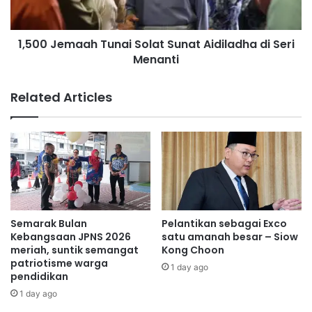
n
m
t
a
u
1,500 Jemaah Tunai Solat Sunat Aidiladha di Seri
a
k
Menanti
h
p
T
e
u
Related Articles
k
n
e
a
r
i
j
S
a
o
,
l
p
a
r
t
o
S
Semarak Bulan
Pelantikan sebagai Exco
d
u
Kebangsaan JPNS 2026
satu amanah besar – Siow
u
n
meriah, suntik semangat
Kong Choon
k
patriotisme warga
a
1 day ago
pendidikan
t
t
i
A
1 day ago
v
i