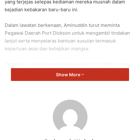
yang terjejas selepas kediaman mereka musnah dalam
kejadian kebakaran baru-baru ini.
Dalam lawatan berkenaan, Aminuddin turut meminta
Pegawai Daerah Port Dickson untuk mengambil tindakan
lanjut serta menyelaras bantuan susulan termasuk
keperluan asas dan kebajikan mangsa.
Terdahulu, sebuah rumah jenis kekal di Lot 1898, Lorong
Barakah, Kampung Sawah dilaporkan musnah hampir 90
Show More
peratus dalam kejadian kebakaran yang berlaku sekitar jam
1.00 tengah hari.
Bagaimanapun, tiada mangsa dilaporkan terkorban atau
cedera dalam insiden tersebut.