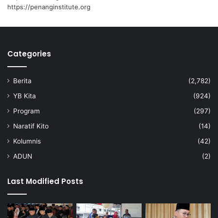
https://penanginstitute.org
Categories
Berita
(2,782)
YB Kita
(924)
Program
(297)
Naratif Kito
(14)
Kolumnis
(42)
ADUN
(2)
Last Modified Posts