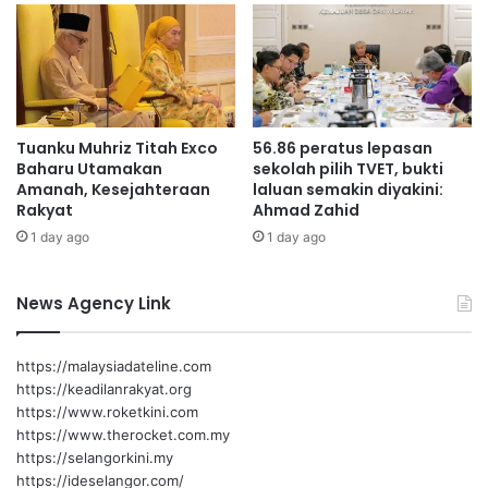
i
d
t
i
i
l
d
a
a
d
n
h
Tuanku Muhriz Titah Exco
56.86 peratus lepasan
e
a
Baharu Utamakan
sekolah pilih TVET, bukti
k
d
Amanah, Kesejahteraan
laluan semakin diyakini:
o
i
Rakyat
Ahmad Zahid
n
S
1 day ago
1 day ago
o
e
m
r
i
i
News Agency Link
n
M
e
e
g
n
https://malaysiadateline.com
a
a
https://keadilanrakyat.org
r
n
https://www.roketkini.com
a
t
https://www.therocket.com.my
i
https://selangorkini.my
https://ideselangor.com/