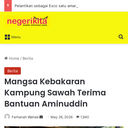
Pelantikan sebagai Exco satu amanah besar – Siow Kong Choon
S
Menu
Home
/
Berita
Berita
Mangsa Kebakaran
Kampung Sawah Terima
Bantuan Aminuddin
Farhanah Wahab
S
May 26, 2026
1,940
e