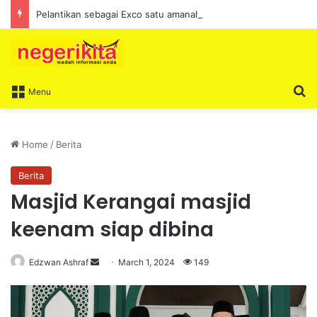
Pelantikan sebagai Exco satu amanah besar – Siow Kong Choon
S
Menu
Home
/
Berita
Berita
Masjid Kerangai masjid
keenam siap dibina
Edzwan Ashraf
S
March 1, 2024
149
e
n
d