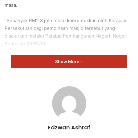
masa.
“Sebanyak RM2.8 juta telah diperuntukkan oleh Kerajaan
Persekutuan bagi pembinaan masjid tersebut yang
disalurkan melalui Pejabat Pembangunan Negeri, Negeri
Sembilan (PPNNS).
“Masjid ini sudah tentu akan menjadi tumpuan para musafir
Show More
yang menggunakan laluan alternatif dari Pantai Timur ke
jelebu kerana lokasinya yang strategik,” kata Aminuddin.
Dengan siap sahaja masjid tersebut menjadikan ia sebagai
masjid keenam yang siap dibina.
Aminuddin menambah, bahawa tahun lalu sebanyak lima
buah masjid telah siap dibina.
Edzwan Ashraf
“Antara masjid tersebut adalah Masjid Nilai, Masjid Forest