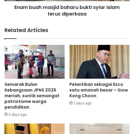
m
i
Enam buah masjid baharu bukti syiar Islam
a
n
terus diperkasa
s
i
j
b
i
Related Articles
e
d
r
b
o
a
p
h
e
a
r
r
a
u
s
b
i
u
Semarak Bulan
Pelantikan sebagai Exco
d
k
Kebangsaan JPNS 2026
satu amanah besar – Siow
i
t
meriah, suntik semangat
Kong Choon
P
patriotisme warga
i
2 days ago
pendidikan
u
s
s
y
2 days ago
a
i
t
a
R
r