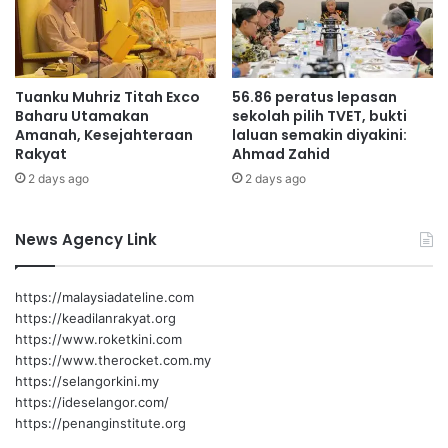
a
I
w
s
a
l
t
a
Tuanku Muhriz Titah Exco
56.86 peratus lepasan
a
m
Baharu Utamakan
sekolah pilih TVET, bukti
n
t
Amanah, Kesejahteraan
laluan semakin diyakini:
H
e
Rakyat
Ahmad Zahid
a
r
2 days ago
2 days ago
r
u
i
s
a
d
News Agency Link
n
i
p
e
https://malaysiadateline.com
r
https://keadilanrakyat.org
k
https://www.roketkini.com
a
https://www.therocket.com.my
s
https://selangorkini.my
a
https://ideselangor.com/
https://penanginstitute.org