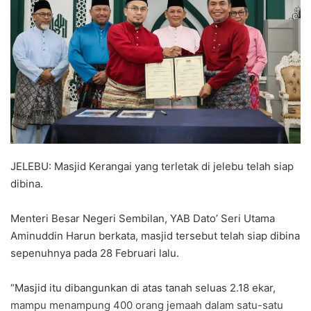
a
n
e
m
a
i
l
JELEBU: Masjid Kerangai yang terletak di jelebu telah siap
dibina.
Menteri Besar Negeri Sembilan, YAB Dato’ Seri Utama
Aminuddin Harun berkata, masjid tersebut telah siap dibina
sepenuhnya pada 28 Februari lalu.
“Masjid itu dibangunkan di atas tanah seluas 2.18 ekar,
mampu menampung 400 orang jemaah dalam satu-satu