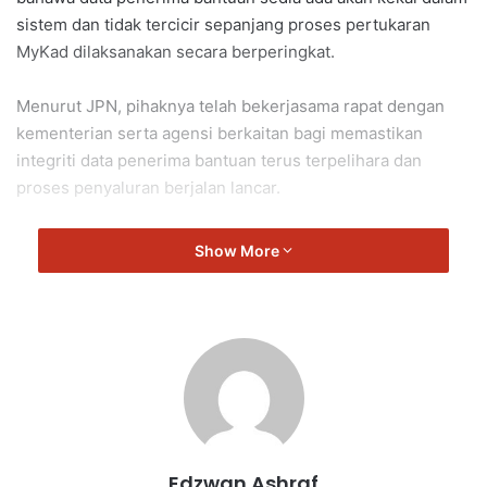
sistem dan tidak tercicir sepanjang proses pertukaran
MyKad dilaksanakan secara berperingkat.
Menurut JPN, pihaknya telah bekerjasama rapat dengan
kementerian serta agensi berkaitan bagi memastikan
integriti data penerima bantuan terus terpelihara dan
proses penyaluran berjalan lancar.
“Proses migrasi maklumat akan dilakukan secara automatik
Show More
dalam sistem pangkalan data pusat bagi memastikan
bantuan terus diterima oleh penerima yang layak,” menurut
kenyataan JPN hari ini.
Kenyataan itu dibuat susulan kebimbangan segelintir
masyarakat mengenai kemungkinan berlaku gangguan
teknikal atau nama penerima bantuan tercicir selepas
pelaksanaan MyKad Struktur Baharu.
Edzwan Ashraf