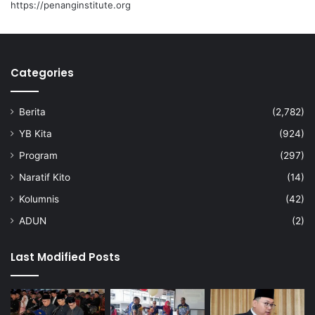
https://penanginstitute.org
m
a
n
’
Categories
:
T
e
Berita
(2,782)
n
g
YB Kita
(924)
k
Program
(297)
u
Z
Naratif Kito
(14)
a
Kolumnis
(42)
m
r
ADUN
(2)
a
h
Last Modified Posts