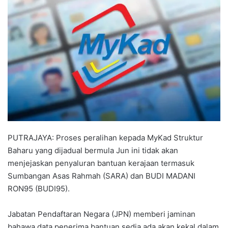
a
n
e
m
a
i
l
PUTRAJAYA: Proses peralihan kepada MyKad Struktur
Baharu yang dijadual bermula Jun ini tidak akan
menjejaskan penyaluran bantuan kerajaan termasuk
Sumbangan Asas Rahmah (SARA) dan BUDI MADANI
RON95 (BUDI95).
Jabatan Pendaftaran Negara (JPN) memberi jaminan
bahawa data penerima bantuan sedia ada akan kekal dalam