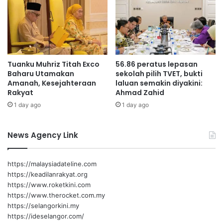
l
E
d
l
i
a
t
k
u
J
t
a
Tuanku Muhriz Titah Exco
56.86 peratus lepasan
u
d
Baharu Utamakan
sekolah pilih TVET, bukti
p
i
Amanah, Kesejahteraan
laluan semakin diyakini:
s
‘
Rakyat
Ahmad Zahid
e
F
1 day ago
1 day ago
m
i
e
t
n
n
News Agency Link
t
a
a
h
r
A
https://malaysiadateline.com
a
k
https://keadilanrakyat.org
h
https://www.roketkini.com
i
https://www.therocket.com.my
r
https://selangorkini.my
Z
https://ideselangor.com/
a