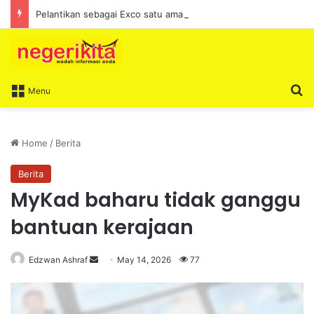
Pelantikan sebagai Exco satu amanah besar – Siow Kong Choon
S
Menu
Home
/
Berita
Berita
MyKad baharu tidak ganggu
bantuan kerajaan
Edzwan Ashraf
S
May 14, 2026
77
e
n
d