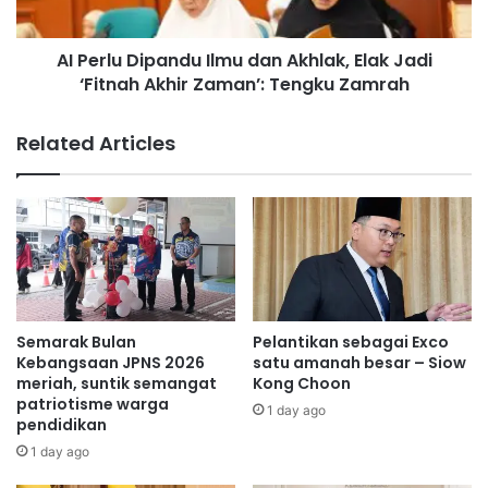
terdekat.
T
D
a
i
m
AI Perlu Dipandu Ilmu dan Akhlak, Elak Jadi
p
a
‘Fitnah Akhir Zaman’: Tengku Zamrah
a
n
n
E
d
Related Articles
k
u
o
I
R
l
i
m
m
u
b
d
a
a
u
n
l
A
Semarak Bulan
Pelantikan sebagai Exco
u
k
Kebangsaan JPNS 2026
satu amanah besar – Siow
B
h
meriah, suntik semangat
Kong Choon
e
patriotisme warga
l
1 day ago
pendidikan
n
a
d
k
1 day ago
u
,