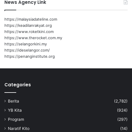
News Agency Link
m
a
m
https://malaysiadateline.com
p
https://keadilanrakyat.org
u
https://www.roketkini.com
a
https://www.therocket.com.my
n
https://selangorkini.my
https://ideselangor.com/
https://penanginstitute.org
Categories
Berita
(2,782)
YB Kita
(924)
Program
(297)
Naratif Kito
(14)