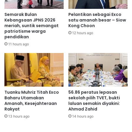
a
n
t
t
Semarak Bulan
Pelantikan sebagai Exco
u
u
Kebangsaan JPNS 2026
satu amanah besar – Siow
a
m
meriah, suntik semangat
Kong Choon
n
patriotisme warga
a
12 hours ago
pendidikan
'
s
F
y
11 hours ago
o
a
o
r
d
a
B
k
a
a
n
t
k
k
Tuanku Muhriz Titah Exco
56.86 peratus lepasan
'
u
Baharu Utamakan
sekolah pilih TVET, bukti
T
r
Amanah, Kesejahteraan
laluan semakin diyakini:
a
a
Rakyat
Ahmad Zahid
m
n
13 hours ago
14 hours ago
p
g
i
k
n
e