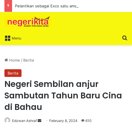
Pelantikan sebagai Exco satu amanah besar – Siow Kong Choon
S
Menu
Home
/
Berita
Berita
Negeri Sembilan anjur
Sambutan Tahun Baru Cina
di Bahau
Edzwan Ashraf
S
February 8, 2024
610
e