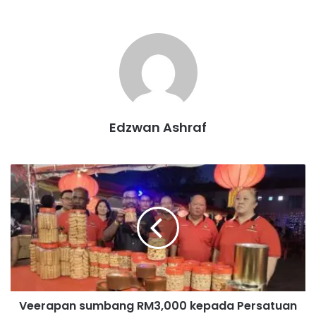
kata Aminuddin.
Aminuddin
Edzwan Ashraf
V
e
e
r
a
p
a
n
s
Veerapan sumbang RM3,000 kepada Persatuan
u