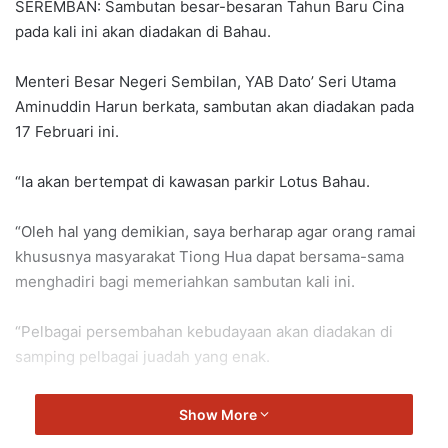
SEREMBAN: Sambutan besar-besaran Tahun Baru Cina
n
pada kali ini akan diadakan di Bahau.
d
a
Menteri Besar Negeri Sembilan, YAB Dato’ Seri Utama
n
Aminuddin Harun berkata, sambutan akan diadakan pada
e
17 Februari ini.
m
a
i
“Ia akan bertempat di kawasan parkir Lotus Bahau.
l
“Oleh hal yang demikian, saya berharap agar orang ramai
khususnya masyarakat Tiong Hua dapat bersama-sama
menghadiri bagi memeriahkan sambutan kali ini.
“Pelbagai persembahan kebudayaan akan diadakan di
samping pelbagai juadah yang enak.
“Program ini juga dapat mengeratkan silaturahim selain
Show More
menguatkan perpaduan dalam kalangan rakyat Malaysia,”