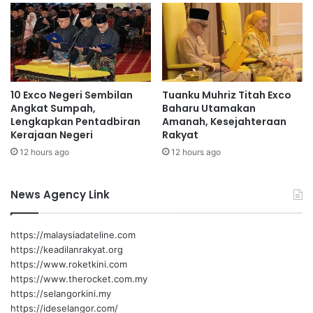
'
M
e
d
i
c
10 Exco Negeri Sembilan
Tuanku Muhriz Titah Exco
a
Angkat Sumpah,
Baharu Utamakan
l
Lengkapkan Pentadbiran
Amanah, Kesejahteraan
T
Kerajaan Negeri
Rakyat
o
12 hours ago
12 hours ago
u
r
i
News Agency Link
s
m
'
https://malaysiadateline.com
https://keadilanrakyat.org
https://www.roketkini.com
https://www.therocket.com.my
https://selangorkini.my
https://ideselangor.com/