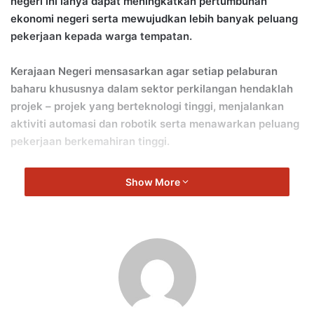
negeri ini ianya dapat meningkatkan pertumbuhan
ekonomi negeri serta mewujudkan lebih banyak peluang
pekerjaan kepada warga tempatan.
Kerajaan Negeri mensasarkan agar setiap pelaburan
baharu khususnya dalam sektor perkilangan hendaklah
projek – projek yang berteknologi tinggi, menjalankan
aktiviti automasi dan robotik serta menawarkan peluang
pekerjaan berkemahiran tinggi.
Menerusi hasrat ini, Kerajaan Negeri berharap dapat
Show More
membantu meningkatkan pendapatan isi rumah di negeri
ini.
“Antara inisiatif dan insentif yang ditawarkan oleh
Kerajaan Negeri bagi menggalakkan pelaburan baharu ke
Negeri Sembilan dengan menggalakkan pemajuan dan
pembukaan kawasan industri baru di negeri ini bagi