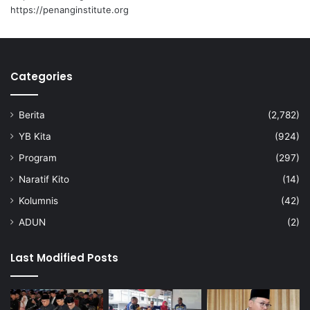
https://penanginstitute.org
Categories
Berita
(2,782)
YB Kita
(924)
Program
(297)
Naratif Kito
(14)
Kolumnis
(42)
ADUN
(2)
Last Modified Posts