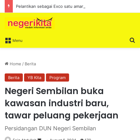
Pelantikan sebagai Exco satu amanah besar – Siow Kong Choon
S
Menu
Home
/
Berita
Berita
YB Kita
Program
Negeri Sembilan buka
kawasan industri baru,
tawar peluang pekerjaan
Persidangan DUN Negeri Sembilan