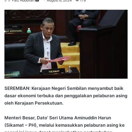
Faiz Abdullah
S
August 6, 2024
179
e
n
d
a
n
e
m
a
i
l
SEREMBAN: Kerajaan Negeri Sembilan menyambut baik
dasar ekonomi terbuka dan penggalakan pelaburan asing
oleh Kerajaan Persekutuan.
Menteri Besar, Dato’ Seri Utama Aminuddin Harun
(Sikamat – PH), melalui kemasukkan pelaburan asing ke