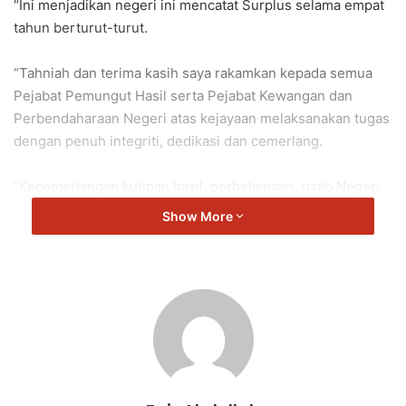
“Ini menjadikan negeri ini mencatat Surplus selama empat
tahun berturut-turut.
“Tahniah dan terima kasih saya rakamkan kepada semua
Pejabat Pemungut Hasil serta Pejabat Kewangan dan
Perbendaharaan Negeri atas kejayaan melaksanakan tugas
dengan penuh integriti, dedikasi dan cemerlang.
“Kecemerlangan kutipan hasil, perbelanjaan, rizab Negeri
mahupun tatakelola, profesionalisme dan dedikasi
Show More
penjawat awam di Negeri Sembilan membantu kita
memperoleh Sijil Audit Bersih Tanpa Teguran selama tujuh
tahun berturut-turut semenjak tahun 2017,” kata
Aminuddin.
Aminuddin berkata demikian di Perhimpunan Pentadbiran
Kerajaan Negeri Sembilan Tahun 2026 di Auditorium Tunku
Puan Chik, Kompleks Penyiaran Tuanku Muhammad.