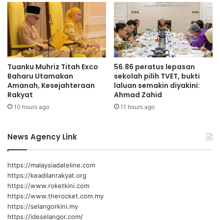
s
,
diukur melalui penyediaan laporan yang lengkap, tetapi
u
p
melalui keupayaan membuat keputusan tepat, menyelaras
:
e
tindakan merentas jabatan dan menyelesaikan
M
n
O
permasalahan dengan pantas serta berkesan.
j
F
a
Tuanku Muhriz Titah Exco
56.86 peratus lepasan
w
“Sesungguhnya, amanah dan kepercayaan rakyat
Baharu Utamakan
sekolah pilih TVET, bukti
a
bergantung kepada keupayaan kita menunaikan janji dalam
Amanah, Kesejahteraan
laluan semakin diyakini:
t
Rakyat
Ahmad Zahid
tempoh yang telah ditetapkan.
a
10 hours ago
11 hours ago
w
a
“Apabila penjawat awam mampu melaksanakan dasar dan
m
inisiatif negeri secara cekap, berdisiplin dan
News Agency Link
,
berakauntabiliti, maka keyakinan rakyat terhadap
s
pentadbiran negeri akan terus diperkukuh.
e
https://malaysiadateline.com
k
https://keadilanrakyat.org
t
“Inilah wajah pentadbiran yang ingin kita bina — sebuah
https://www.roketkini.com
o
pentadbiran yang bukan sahaja merancang dengan baik,
https://www.therocket.com.my
r
tetapi menyampaikan hasil tepat pada masanya, demi
https://selangorkini.my
s
https://ideselangor.com/
kemajuan Negeri Sembilan dan kesejahteraan seluruh