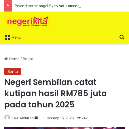
Pelantikan sebagai Exco satu amanah besar – Siow Kong Choon
S
Menu
Home
/
Berita
Berita
Negeri Sembilan catat
kutipan hasil RM785 juta
pada tahun 2025
Faiz Abdullah
S
January 16, 2026
247
e