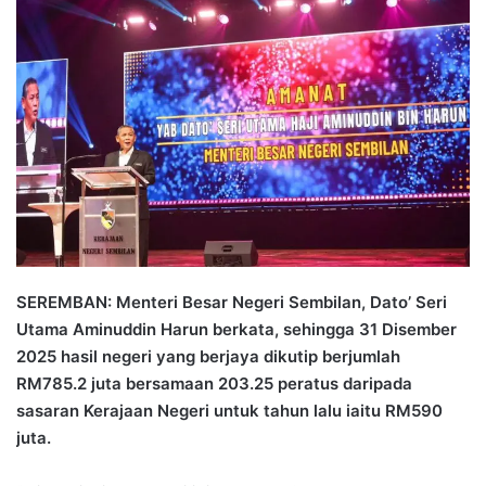
n
d
a
n
e
m
a
i
l
SEREMBAN: Menteri Besar Negeri Sembilan, Dato’ Seri
Utama Aminuddin Harun berkata, sehingga 31 Disember
2025 hasil negeri yang berjaya dikutip berjumlah
RM785.2 juta bersamaan 203.25 peratus daripada
sasaran Kerajaan Negeri untuk tahun lalu iaitu RM590
juta.