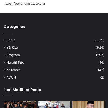
w
https://penanginstitute.org
rakyatnya,” jelas Aminuddin.
a
s
t
a
Categories
d
a
n
Berita
(2,782)
r
a
YB Kita
(924)
k
Program
(297)
y
a
Naratif Kito
(14)
t
Kolumnis
(42)
ADUN
(2)
Last Modified Posts