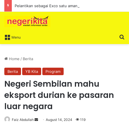
Pelantikan sebagai Exco satu amanah besar – Siow Kong Choon
S
Menu
Home
/
Berita
Berita
YB Kita
Program
Negeri Sembilan mahu
eksport durian ke pasaran
luar negara
Faiz Abdullah
S
August 14, 2024
119
e