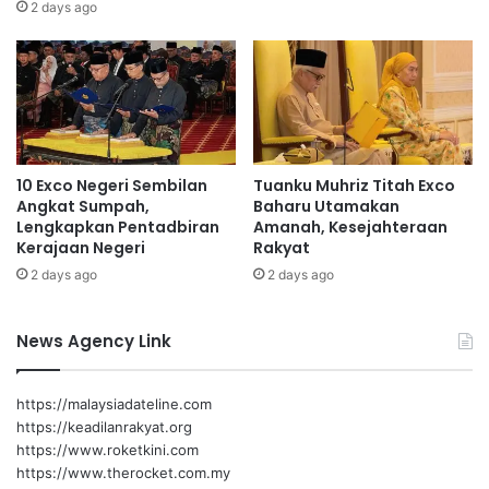
u
m
2 days ago
n
a
2
s
0
u
2
m
5
b
a
Jalaluddin
n
10 Exco Negeri Sembilan
Tuanku Muhriz Titah Exco
g
Angkat Sumpah,
Baharu Utamakan
a
Lengkapkan Pentadbiran
Amanah, Kesejahteraan
n
Kerajaan Negeri
Rakyat
k
2 days ago
2 days ago
e
w
a
News Agency Link
n
g
a
https://malaysiadateline.com
n
https://keadilanrakyat.org
d
https://www.roketkini.com
a
https://www.therocket.com.my
r