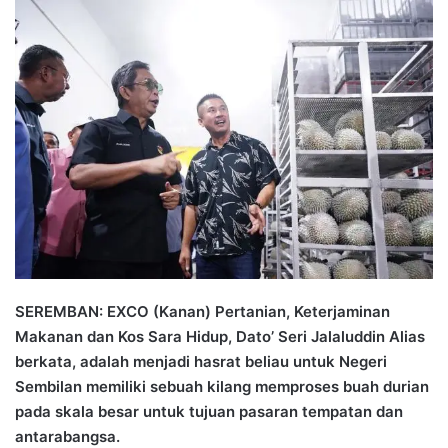
n
d
a
n
e
m
a
i
l
SEREMBAN: EXCO (Kanan) Pertanian, Keterjaminan
Makanan dan Kos Sara Hidup, Dato’ Seri Jalaluddin Alias
berkata, adalah menjadi hasrat beliau untuk Negeri
Sembilan memiliki sebuah kilang memproses buah durian
pada skala besar untuk tujuan pasaran tempatan dan
antarabangsa.