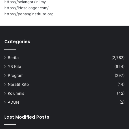
https://selangorkini.my
i
https://ideselangor.com/
p
https://penanginstitute.org
a
d
a
G
Categories
u
n
a
Berita
(2,782)
s
e
YB Kita
(924)
k
Program
(297)
a
r
Naratif Kito
(14)
e
Kolumnis
(42)
n
ADUN
(2)
Last Modified Posts