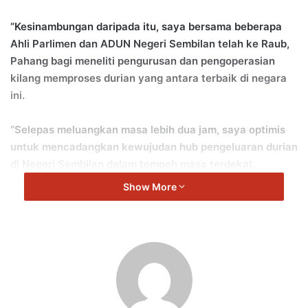
“Kesinambungan daripada itu, saya bersama beberapa
Ahli Parlimen dan ADUN Negeri Sembilan telah ke Raub,
Pahang bagi meneliti pengurusan dan pengoperasian
kilang memproses durian yang antara terbaik di negara
ini.
“Selepas meluangkan masa lebih dua jam, saya optimis
untuk mencadangkan kewujudan hub pengeluaran durian
di Negeri Sembilan dalam tempoh masa terdekat.
Show More
“Hub pengeluaran durian ini haruslah memberi manfaat
kepada orang kampung dalam soal harga buah durian
yang bakal dikomersialkan,” kata Jalaluddin.