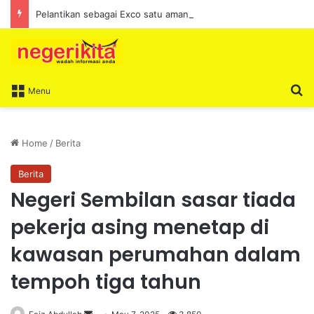
Pelantikan sebagai Exco satu amanah besar – Siow Kong Choon
S
Menu
Home
/
Berita
Berita
Negeri Sembilan sasar tiada
pekerja asing menetap di
kawasan perumahan dalam
tempoh tiga tahun