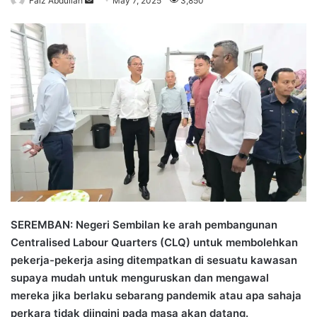
Faiz Abdullah
S
May 7, 2025
3,850
e
n
d
a
n
e
m
a
i
l
SEREMBAN: Negeri Sembilan ke arah pembangunan
Centralised Labour Quarters (CLQ) untuk membolehkan
pekerja-pekerja asing ditempatkan di sesuatu kawasan
supaya mudah untuk menguruskan dan mengawal
mereka jika berlaku sebarang pandemik atau apa sahaja
perkara tidak diingini pada masa akan datang.