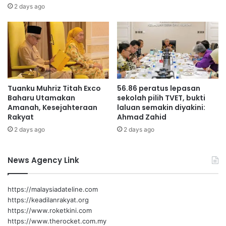
b
i
2 days ago
Arul Kumar berkata demikian selepas melawat CLQ i-
a
m
Asrama Harmoni PDG, di Ayer Keroh, Melaka.
k
a
a
n
l
a
Turut bersama ADUN Ayer Keroh, Kerk Chee Yee dan
b
N
pegawai NS Corp.
i
G
n
O
Tuanku Muhriz Titah Exco
56.86 peratus lepasan
a
p
Baharu Utamakan
sekolah pilih TVET, bukti
P
e
Amanah, Kesejahteraan
laluan semakin diyakini:
u
n
Rakyat
Ahmad Zahid
Arul Kumar
s
c
2 days ago
2 days ago
a
i
t
n
D
t
News Agency Link
a
a
t
h
a
a
https://malaysiadateline.com
M
i
https://keadilanrakyat.org
e
w
https://www.roketkini.com
g
a
https://www.therocket.com.my