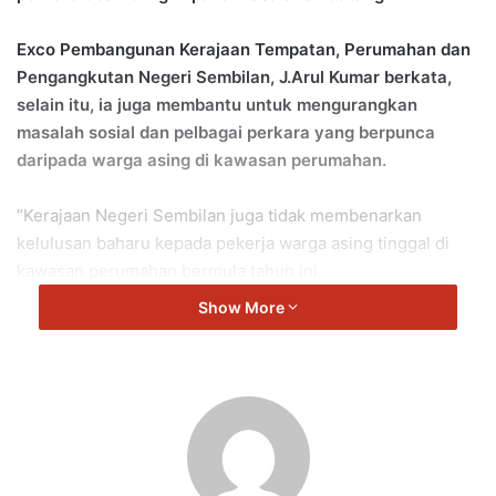
Exco Pembangunan Kerajaan Tempatan, Perumahan dan
Pengangkutan Negeri Sembilan, J.Arul Kumar berkata,
selain itu, ia juga membantu untuk mengurangkan
masalah sosial dan pelbagai perkara yang berpunca
daripada warga asing di kawasan perumahan.
“Kerajaan Negeri Sembilan juga tidak membenarkan
kelulusan baharu kepada pekerja warga asing tinggal di
kawasan perumahan bermula tahun ini.
Show More
“Tetapi beberapa pengecualian case by case diberikan
kerana CLQ masih belum siap dan tidak mencukupi.
“Tetapi dalam tempoh tiga tahun bermula 2025 sehingga
2027 dibenarkan juga tempat penginapan di kawasan
komersial di bawah kategori TLQ.