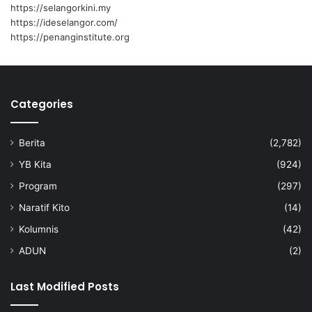
a
n
https://selangorkini.my
?
https://ideselangor.com/
https://penanginstitute.org
Categories
Berita
(2,782)
YB Kita
(924)
Program
(297)
Naratif Kito
(14)
Kolumnis
(42)
ADUN
(2)
Last Modified Posts