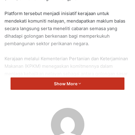
Platform tersebut menjadi inisiatif kerajaan untuk
mendekati komuniti nelayan, mendapatkan maklum balas
secara langsung serta meneliti cabaran semasa yang
dihadapi golongan berkenaan bagi memperkukuh
pembangunan sektor perikanan negara.
Kerajaan melalui Kementerian Pertanian dan Keterjaminan
Makanan (KPKM) menegaskan komitmennya dalam
menjaga kebajikan nelayan sebagai antara golongan sasar
utama yang memainkan peranan penting dalam menjamin
Show More
kelangsungan rantaian bekalan makanan negara.
Selain memastikan kebajikan komuniti nelayan terus
dipelihara, kementerian turut komited meningkatkan
pengeluaran dan bekalan makanan khususnya hasil
perikanan agar sentiasa mencukupi untuk memenuhi
keperluan rakyat.