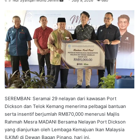
Nur Syafiqah Mohd Jemmi
S
July 9, 2026
680
e
n
d
a
n
e
m
a
i
l
SEREMBAN:
Seramai 29 nelayan dari kawasan Port
Dickson dan Telok Kemang menerima pelbagai bantuan
serta insentif berjumlah RM870,000 menerusi Majlis
Rahmah Mesra MADANI Bersama Nelayan Port Dickson
yang dianjurkan oleh Lembaga Kemajuan Ikan Malaysia
(LKIM) di Dewan Bagan Pinang, hari ini.