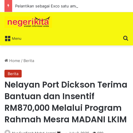
Pelantikan sebagai Exco satu amanah besar – Siow Kong Choon
S
Menu
Home
/
Berita
Berita
Nelayan Port Dickson Terima
Bantuan dan Insentif
RM870,000 Melalui Program
Rahmah Mesra MADANI LKIM