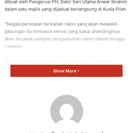
dibuat oleh Pengerusi PH, Dato’ Seri Utama Anwar Ibrahim
dalam satu majlis yang dijadual berlangsung di Kuala Pilah.
“Segala persoalan berkaitan calon yang akan mewakili
gabungan itu termasuk kerusi yang bakal ditandinginya
akan terjawab selepas pengumuman rasmi dibuat minggu
hadapan.
“Saya tiada apa-apa komen lagi. Saya pun tidak tahu,
tunggu 14 Julai nanti,” katanya.
Show More
Beliau berkata demikian ketika ditemui media selepas
Majlis Penyampaian Geran Khas Kepada Kawasan Rukun
Tetangga (KRT) Negeri Sembilan Tahun 2026 di sini, hari
ini.
Mengulas mengenai beberapa individu yang telah mula
memperkenalkan diri sebagai calon PH di kawasan