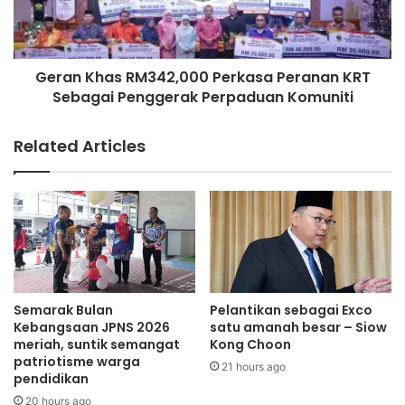
e
h
r
a
i
s
m
Geran Khas RM342,000 Perkasa Peranan KRT
R
a
Sebagai Penggerak Perpaduan Komuniti
M
B
3
a
4
Related Articles
n
2
t
,
u
0
a
0
n
0
d
P
a
e
n
r
I
k
Semarak Bulan
Pelantikan sebagai Exco
n
a
Kebangsaan JPNS 2026
satu amanah besar – Siow
s
s
meriah, suntik semangat
Kong Choon
e
patriotisme warga
a
21 hours ago
n
pendidikan
P
t
e
20 hours ago