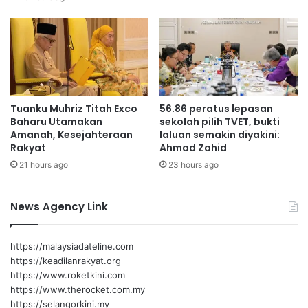
i
r
f
a
R
n
M
a
8
n
7
K
0
R
Tuanku Muhriz Titah Exco
56.86 peratus lepasan
,
T
Baharu Utamakan
sekolah pilih TVET, bukti
0
S
Amanah, Kesejahteraan
laluan semakin diyakini:
0
e
Rakyat
Ahmad Zahid
0
b
21 hours ago
23 hours ago
M
a
e
g
l
a
News Agency Link
a
i
l
P
u
e
https://malaysiadateline.com
i
n
https://keadilanrakyat.org
P
g
https://www.roketkini.com
r
g
https://www.therocket.com.my
o
e
https://selangorkini.my