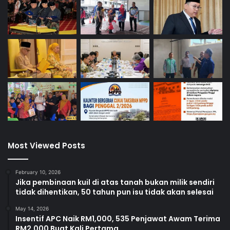
K
I
M
Most Viewed Posts
February 10, 2026
Jika pembinaan kuil di atas tanah bukan milik sendiri
tidak dihentikan, 50 tahun pun isu tidak akan selesai
May 14, 2026
Insentif APC Naik RM1,000, 535 Penjawat Awam Terima
RM2,000 Buat Kali Pertama