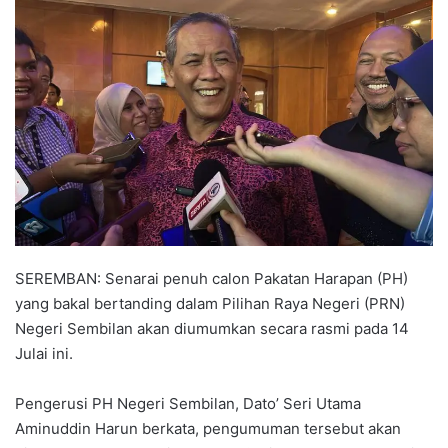
n
d
a
n
e
m
a
i
l
SEREMBAN: Senarai penuh calon Pakatan Harapan (PH)
yang bakal bertanding dalam Pilihan Raya Negeri (PRN)
Negeri Sembilan akan diumumkan secara rasmi pada 14
Julai ini.
Pengerusi PH Negeri Sembilan, Dato’ Seri Utama
Aminuddin Harun berkata, pengumuman tersebut akan