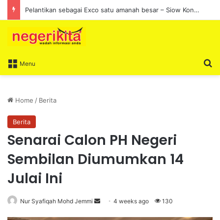
Pelantikan sebagai Exco satu amanah besar – Siow Kong Choon
S
Menu
Home
/
Berita
Berita
Senarai Calon PH Negeri
Sembilan Diumumkan 14
Julai Ini
Nur Syafiqah Mohd Jemmi
S
4 weeks ago
130
e