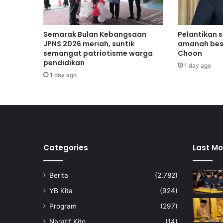
k
e
p
Semarak Bulan Kebangsaan
Pelantikan 
a
JPNS 2026 meriah, suntik
amanah bes
d
semangat patriotisme warga
Choon
a
pendidikan
1 day ago
S
1 day ago
J
K
T
T
a
m
p
Categories
Last Mo
i
n
Berita
(2,782)
YB Kita
(924)
Program
(297)
Naratif Kito
(14)