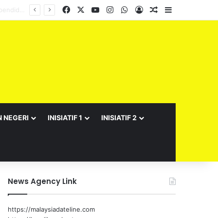
Facebook
X
YouTube
Instagram
WhatsApp
Log In
Random Article
Sidebar
N NEGERI
INISIATIF 1
INISIATIF 2
News Agency Link
https://malaysiadateline.com