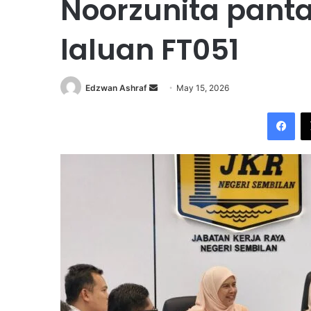
Noorzunita pant
laluan FT051
Edzwan Ashraf
S
May 15, 2026
e
Facebook
n
d
a
n
e
m
a
i
l