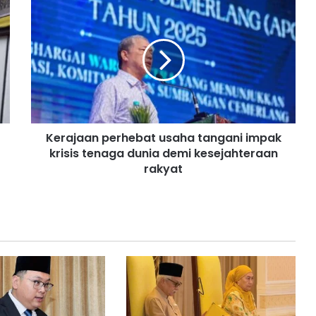
K
e
r
a
j
a
a
n
p
Kerajaan perhebat usaha tangani impak
e
krisis tenaga dunia demi kesejahteraan
r
h
rakyat
e
b
a
t
u
s
a
h
a
t