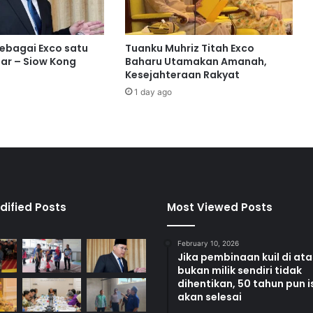
a
n
g
sebagai Exco satu
Tuanku Muhriz Titah Exco
a
ar – Siow Kong
Baharu Utamakan Amanah,
n
Kesejahteraan Rakyat
i
1 day ago
i
m
p
a
k
k
r
i
dified Posts
Most Viewed Posts
s
i
February 10, 2026
s
Jika pembinaan kuil di at
t
bukan milik sendiri tidak
e
dihentikan, 50 tahun pun i
n
akan selesai
a