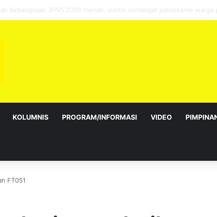
sebagai Exco satu amanah besar – Siow Kong Choon
KOLUMNIS
PROGRAM/INFORMASI
VIDEO
PIMPINA
uan FT051