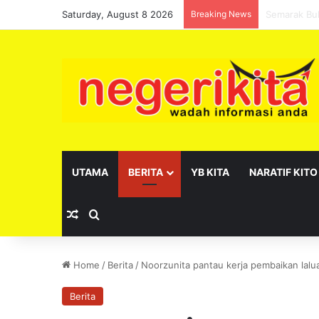
Saturday, August 8 2026
Breaking News
Pelantikan 
UTAMA
BERITA
YB KITA
NARATIF KITO
Random Article
Search for
Home
/
Berita
/
Noorzunita pantau kerja pembaikan lal
Berita