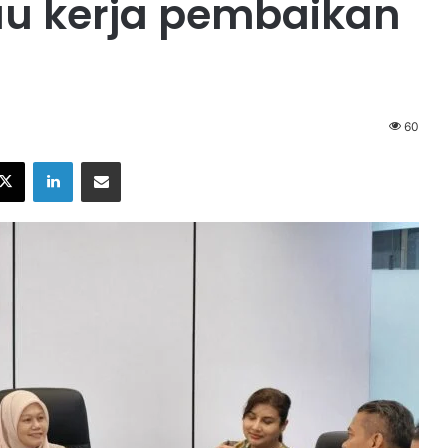
au kerja pembaikan
60
X
LinkedIn
Share via Email