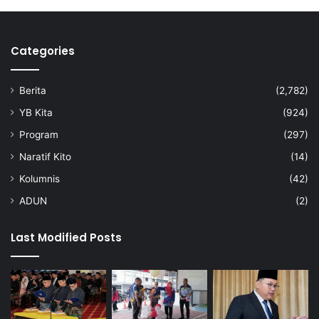
h
d
Z
Categories
a
f
i
Berita
(2,782)
r
YB Kita
(924)
Program
(297)
Naratif Kito
(14)
Kolumnis
(42)
ADUN
(2)
Last Modified Posts