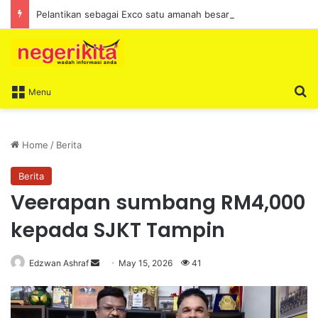
Pelantikan sebagai Exco satu amanah besar – Siow Kong Choon
S
Menu
Home
/
Berita
Berita
Veerapan sumbang RM4,000
kepada SJKT Tampin
Edzwan Ashraf
S
May 15, 2026
41
e
n
d