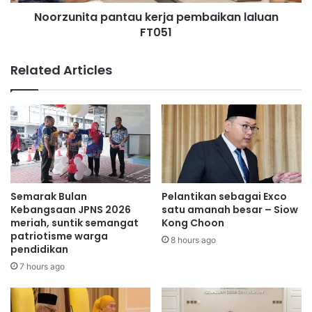
t
d
Noorzunita pantau kerja pembaikan laluan
a
i
FT051
p
a
a
S
n
Related Articles
o
t
s
a
i
u
a
k
l
e
B
r
o
j
l
a
e
p
Semarak Bulan
Pelantikan sebagai Exco
h
e
Kebangsaan JPNS 2026
satu amanah besar – Siow
J
m
meriah, suntik semangat
Kong Choon
e
patriotisme warga
b
8 hours ago
pendidikan
j
a
a
i
7 hours ago
s
k
I
a
m
n