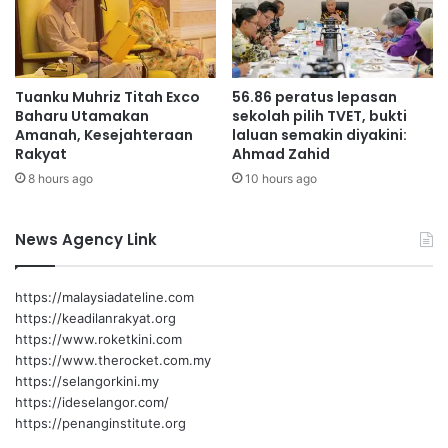
e
l
j
a
P
l
e
u
Tuanku Muhriz Titah Exco
56.86 peratus lepasan
r
a
Baharu Utamakan
sekolah pilih TVET, bukti
k
n
Amanah, Kesejahteraan
laluan semakin diyakini:
h
F
Rakyat
Ahmad Zahid
i
T
8 hours ago
10 hours ago
d
0
m
5
a
1
News Agency Link
t
a
n
https://malaysiadateline.com
A
https://keadilanrakyat.org
w
https://www.roketkini.com
a
https://www.therocket.com.my
m
https://selangorkini.my
–
https://ideselangor.com/
M
https://penanginstitute.org
o