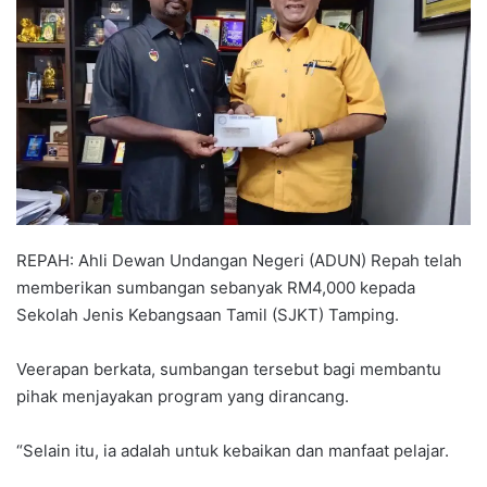
a
n
e
m
a
i
l
REPAH: Ahli Dewan Undangan Negeri (ADUN) Repah telah
memberikan sumbangan sebanyak RM4,000 kepada
Sekolah Jenis Kebangsaan Tamil (SJKT) Tamping.
Veerapan berkata, sumbangan tersebut bagi membantu
pihak menjayakan program yang dirancang.
“Selain itu, ia adalah untuk kebaikan dan manfaat pelajar.