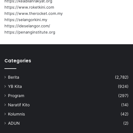
https://keadilanrakyat.org
e
https://www.roketkini.com
n
https://www.therocket.com.my
u
https://selangorkini.my
l
https://ideselangor.com/
a
https://penanginstitute.org
r
a
n
K
e
Categories
n
c
Berita
(2,782)
i
n
YB Kita
(924)
g
Program
(297)
T
i
Naratif Kito
(14)
k
Kolumnis
(42)
u
s
ADUN
(2)
-