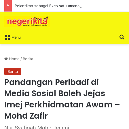
Pelantikan sebagai Exco satu amanah besar – Siow Kong Choon
S
Menu
Home
/
Berita
Berita
Pandangan Peribadi di
Media Sosial Boleh Jejas
Imej Perkhidmatan Awam –
Mohd Zafir
Nur Syafiqah Mohd Jemmi