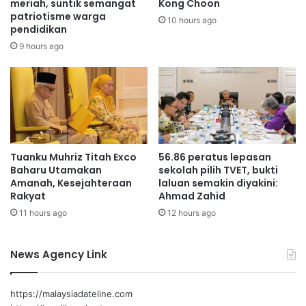
e
meriah, suntik semangat
Kong Choon
Perkhidmatan Cemerlang (APC) Tahun 2025 selepas
k
patriotisme warga
p
10 hours ago
melalui proses penilaian prestasi melibatkan 5,877
o
pendidikan
a
pegawai tetap dan kontrak di bawah Pentadbiran Kerajaan
R
d
9 hours ago
Negeri Sembilan.
i
a
m
S
b
J
Pemilihan dibuat berdasarkan prestasi, disiplin, komitmen
a
K
dan nilai kerja cemerlang dengan jumlah penerima tidak
U
T
melebihi lapan peratus daripada keseluruhan anggota
l
T
perkhidmatan.
u
a
Tuanku Muhriz Titah Exco
56.86 peratus lepasan
B
m
Baharu Utamakan
sekolah pilih TVET, bukti
e
p
Amanah, Kesejahteraan
laluan semakin diyakini:
n
Setiausaha Kerajaan Negeri Sembilan
i
Rakyat
Ahmad Zahid
d
n
11 hours ago
12 hours ago
u
Dato’ Mohd Zafir Ibrahim
penjawat awam
l
E
imej penjawat awam
News Agency Link
l
a
k
https://malaysiadateline.com
P