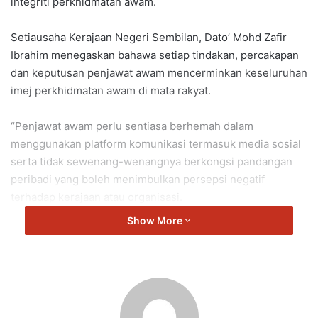
integriti perkhidmatan awam.
Setiausaha Kerajaan Negeri Sembilan, Dato’ Mohd Zafir
Ibrahim menegaskan bahawa setiap tindakan, percakapan
dan keputusan penjawat awam mencerminkan keseluruhan
imej perkhidmatan awam di mata rakyat.
“Penjawat awam perlu sentiasa berhemah dalam
menggunakan platform komunikasi termasuk media sosial
serta tidak sewenang-wenangnya berkongsi pandangan
peribadi yang boleh menimbulkan persepsi negatif
terhadap kerajaan atau organisasi.
Show More
“Penjawat awam hendaklah sentiasa berhati-hati,
berhemah dan tidak sewenang-wenangnya mengeluarkan
pandangan peribadi di platform media sosial atau mana-
mana saluran komunikasi yang boleh menjejaskan imej
serta neutraliti perkhidmatan awam.