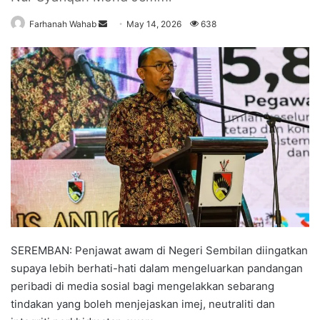
Farhanah Wahab
S
May 14, 2026
638
e
n
d
a
n
e
m
a
i
l
SEREMBAN: Penjawat awam di Negeri Sembilan diingatkan
supaya lebih berhati-hati dalam mengeluarkan pandangan
peribadi di media sosial bagi mengelakkan sebarang
tindakan yang boleh menjejaskan imej, neutraliti dan