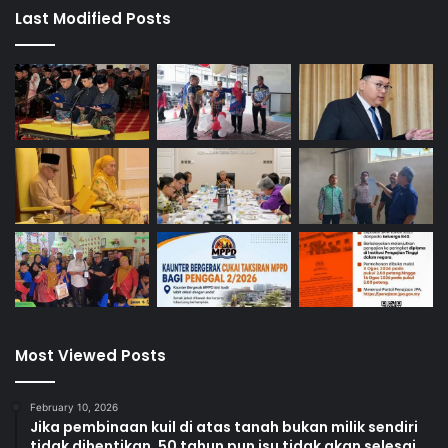
A
Last Modified Posts
m
i
n
u
d
d
i
n
Most Viewed Posts
February 10, 2026
Jika pembinaan kuil di atas tanah bukan milik sendiri
tidak dihentikan, 50 tahun pun isu tidak akan selesai