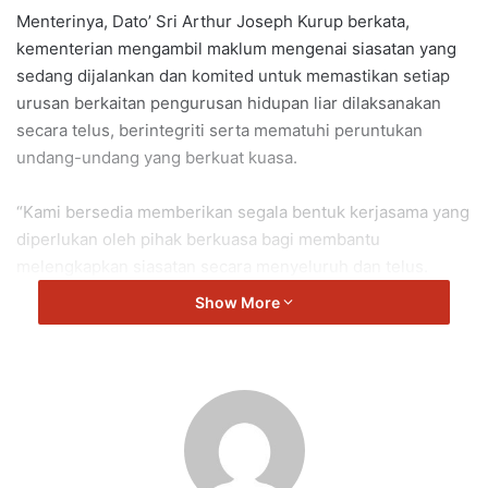
Menterinya, Dato’ Sri Arthur Joseph Kurup berkata,
kementerian mengambil maklum mengenai siasatan yang
sedang dijalankan dan komited untuk memastikan setiap
urusan berkaitan pengurusan hidupan liar dilaksanakan
secara telus, berintegriti serta mematuhi peruntukan
undang-undang yang berkuat kuasa.
“Kami bersedia memberikan segala bentuk kerjasama yang
diperlukan oleh pihak berkuasa bagi membantu
melengkapkan siasatan secara menyeluruh dan telus.
Show More
“Kerajaan tidak akan berkompromi terhadap sebarang
bentuk salah laku, penyelewengan atau pelanggaran
prosedur sekiranya ia terbukti berlaku dalam urusan
pemindahan berkenaan,” katanya dalam satu kenyataan
hari ini.
Menurutnya, pendirian tegas itu penting bagi memastikan