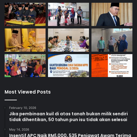
K
e
t
i
k
a
S
e
l
e
n
g
g
a
Most Viewed Posts
r
a
K
February 10, 2026
Jika pembinaan kuil di atas tanah bukan milik sendiri
o
tidak dihentikan, 50 tahun pun isu tidak akan selesai
l
a
May 14, 2026
m
Insentif APC Naik RM1,000, 535 Penjawat Awam Terima