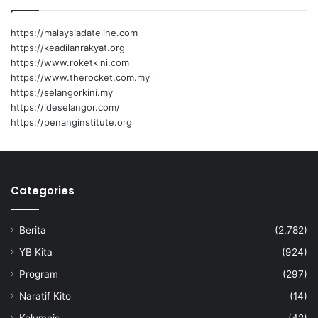
https://malaysiadateline.com
https://keadilanrakyat.org
https://www.roketkini.com
https://www.therocket.com.my
https://selangorkini.my
https://ideselangor.com/
https://penanginstitute.org
Categories
Berita
(2,782)
YB Kita
(924)
Program
(297)
Naratif Kito
(14)
Kolumnis
(42)