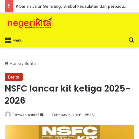
Kibarlah Jalur Gemilang: Simbol kedaulatan dan perpaduan bersama
S
Menu
Home
/
Berita
Berita
NSFC lancar kit ketiga 2025-
2026
Edzwan Ashraf
S
February 5, 2026
151
e
n
d