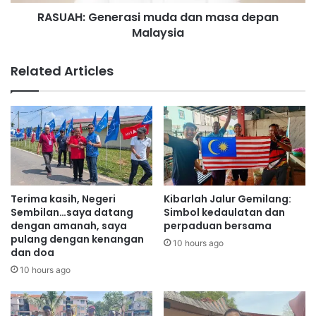
e
n
RASUAH: Generasi muda dan masa depan
n
d
Malaysia
e
i
r
v
a
Related Articles
i
s
d
i
u
m
k
u
u
d
r
a
a
d
n
a
g
n
Terima kasih, Negeri
Kibarlah Jalur Gemilang:
b
m
Sembilan…saya datang
Simbol kedaulatan dan
e
a
dengan amanah, saya
perpaduan bersama
r
pulang dengan kenangan
s
10 hours ago
dan doa
n
a
a
d
10 hours ago
s
e
i
p
b
a