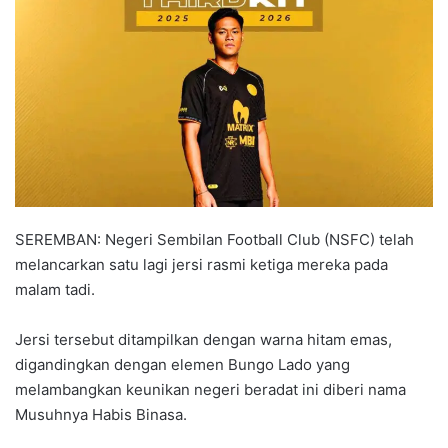
a
n
e
m
a
i
l
SEREMBAN: Negeri Sembilan Football Club (NSFC) telah
melancarkan satu lagi jersi rasmi ketiga mereka pada
malam tadi.
Jersi tersebut ditampilkan dengan warna hitam emas,
digandingkan dengan elemen Bungo Lado yang
melambangkan keunikan negeri beradat ini diberi nama
Musuhnya Habis Binasa.