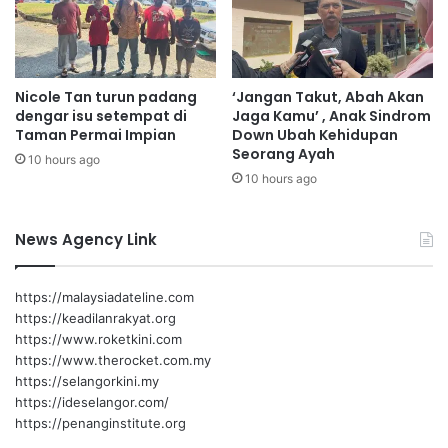
b
n
a
M
i
a
k
l
Nicole Tan turun padang
‘Jangan Takut, Abah Akan
a
dengar isu setempat di
Jaga Kamu’ , Anak Sindrom
y
Taman Permai Impian
Down Ubah Kehidupan
s
Seorang Ayah
10 hours ago
i
10 hours ago
a
News Agency Link
https://malaysiadateline.com
https://keadilanrakyat.org
https://www.roketkini.com
https://www.therocket.com.my
https://selangorkini.my
https://ideselangor.com/
https://penanginstitute.org