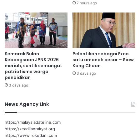
m
k
7 hours ago
p
u
o
a
l
d
d
H
a
o
n
k
P
i
o
Semarak Bulan
Pelantikan sebagai Exco
W
Kebangsaan JPNS 2026
satu amanah besar – Siow
r
a
meriah, suntik semangat
Kong Choon
t
n
patriotisme warga
D
3 days ago
i
pendidikan
i
t
3 days ago
c
a
k
N
s
e
News Agency Link
o
g
n
e
,
r
https://malaysiadateline.com
S
i
https://keadilanrakyat.org
a
S
https://www.roketkini.com
s
e