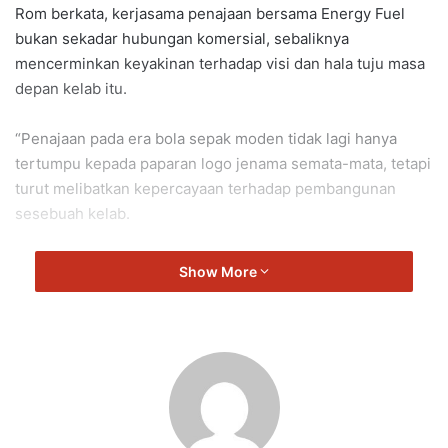
Rom berkata, kerjasama penajaan bersama Energy Fuel
bukan sekadar hubungan komersial, sebaliknya
mencerminkan keyakinan terhadap visi dan hala tuju masa
depan kelab itu.
“Penajaan pada era bola sepak moden tidak lagi hanya
tertumpu kepada paparan logo jenama semata-mata, tetapi
turut melibatkan kepercayaan terhadap pembangunan
sesebuah kelab.
“Bagi kami di NSFC, penajaan bukan sekadar soal logo atau
Show More
jenama di papan LED, tetapi soal kepercayaan terhadap
visi, perjalanan dan masa depan yang sedang kami cuba
bina,” katanya.
Beliau berkata demikian ketika berucap pada majlis
menandatangani kerjasama strategik antara NSFC dan
Energy Fuel.