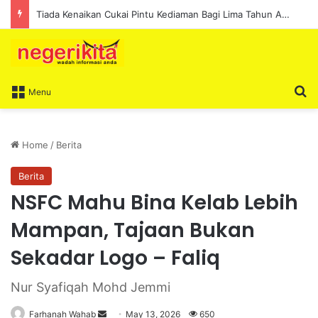
Tiada Kenaikan Cukai Pintu Kediaman Bagi Lima Tahun Akan Datang – Ismail Lasim
S
Menu
Home
/
Berita
Berita
NSFC Mahu Bina Kelab Lebih
Mampan, Tajaan Bukan
Sekadar Logo – Faliq
Nur Syafiqah Mohd Jemmi
Farhanah Wahab
S
May 13, 2026
650