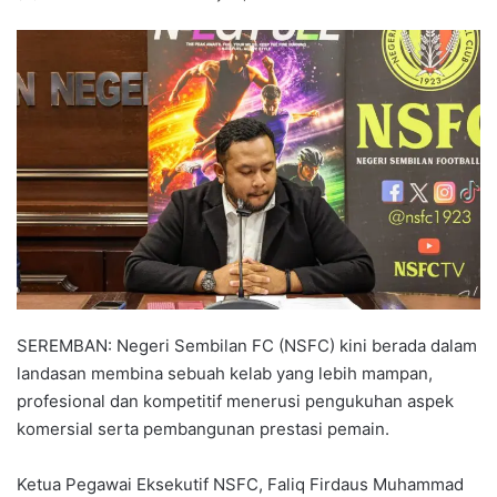
e
n
d
a
n
e
m
a
i
l
SEREMBAN: Negeri Sembilan FC (NSFC) kini berada dalam
landasan membina sebuah kelab yang lebih mampan,
profesional dan kompetitif menerusi pengukuhan aspek
komersial serta pembangunan prestasi pemain.
Ketua Pegawai Eksekutif NSFC, Faliq Firdaus Muhammad