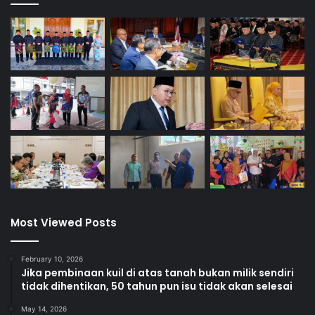
i
n
k
t
i
i
R
f
u
m
a
h
Most Viewed Posts
February 10, 2026
Jika pembinaan kuil di atas tanah bukan milik sendiri
tidak dihentikan, 50 tahun pun isu tidak akan selesai
May 14, 2026