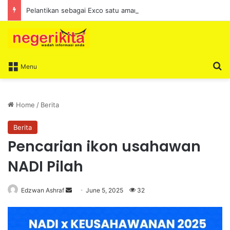
Pelantikan sebagai Exco satu amanah besar – Siow Kong Choon
S
Menu
Home
/
Berita
Berita
Pencarian ikon usahawan
NADI Pilah
Edzwan Ashraf
S
June 5, 2025
32
e
n
d