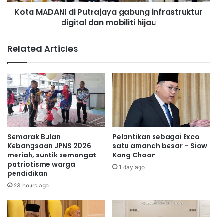
N
s
Kota MADANI di Putrajaya gabung infrastruktur
I
i
digital dan mobiliti hijau
d
b
i
a
P
Related Articles
n
u
g
t
g
r
o
a
t
j
a
a
m
y
e
a
n
g
Semarak Bulan
Pelantikan sebagai Exco
g
a
Kebangsaan JPNS 2026
satu amanah besar – Siow
h
b
meriah, suntik semangat
Kong Choon
i
patriotisme warga
u
1 day ago
pendidikan
d
n
a
g
23 hours ago
p
i
k
n
a
f