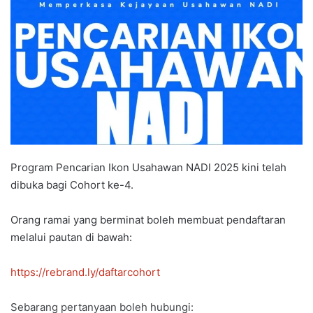
a
n
e
m
a
i
l
Program Pencarian Ikon Usahawan NADI 2025 kini telah
dibuka bagi Cohort ke-4.
Orang ramai yang berminat boleh membuat pendaftaran
melalui pautan di bawah:
https://rebrand.ly/daftarcohort
Sebarang pertanyaan boleh hubungi: