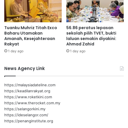
n
r
s
a
e
s
r
t
Tuanku Muhriz Titah Exco
56.86 peratus lepasan
r
Baharu Utamakan
sekolah pilih TVET, bukti
u
Amanah, Kesejahteraan
laluan semakin diyakini:
k
Rakyat
Ahmad Zahid
t
1 day ago
1 day ago
u
r
d
News Agency Link
i
g
i
https://malaysiadateline.com
t
https://keadilanrakyat.org
a
https://www.roketkini.com
l
https://www.therocket.com.my
d
https://selangorkini.my
a
https://ideselangor.com/
n
https://penanginstitute.org
m