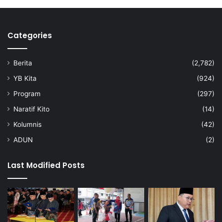
o
b
i
Categories
l
i
t
Berita
(2,782)
i
h
YB Kita
(924)
i
Program
(297)
j
a
Naratif Kito
(14)
u
Kolumnis
(42)
ADUN
(2)
Last Modified Posts