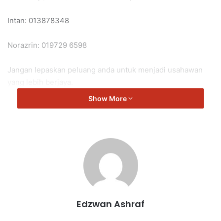
Intan: 013878348
Norazrin: 019729 6598
Jangan lepaskan peluang anda untuk menjadi usahawan
yang lebih berjaya.
Show More
Kelas serta pendaftaran adalah percuma untuk semua ahli
NADI.
Edzwan Ashraf