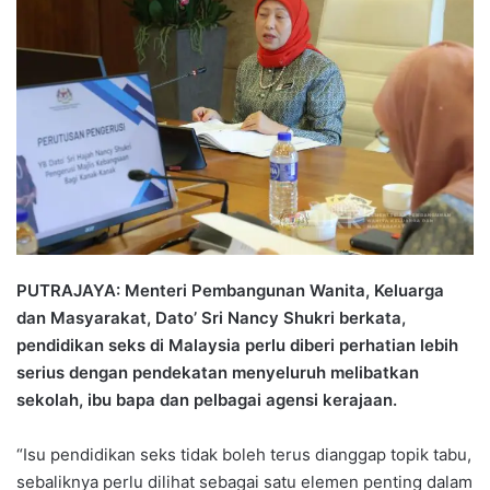
a
n
e
m
a
i
l
PUTRAJAYA: Menteri Pembangunan Wanita, Keluarga
dan Masyarakat, Dato’ Sri Nancy Shukri berkata,
pendidikan seks di Malaysia perlu diberi perhatian lebih
serius dengan pendekatan menyeluruh melibatkan
sekolah, ibu bapa dan pelbagai agensi kerajaan.
“Isu pendidikan seks tidak boleh terus dianggap topik tabu,
sebaliknya perlu dilihat sebagai satu elemen penting dalam