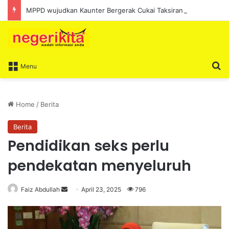
MPPD wujudkan Kaunter Bergerak Cukai Taksiran sepanjang Ogos
S
Menu
Home
/
Berita
Berita
Pendidikan seks perlu
pendekatan menyeluruh
Faiz Abdullah
S
April 23, 2025
796
e
n
d