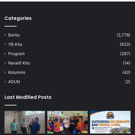
b
u
d
Categories
a
y
Berita
(2,778)
a
d
YB Kita
(923)
i
Program
(297)
p
e
Naratif Kito
(14)
r
Kolumnis
(42)
k
a
ADUN
(2)
s
a
Last Modified Posts