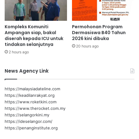
u
s
a
i
r
a
g
2
Kompleks Komuniti
Permohonan Program
a
Ampangan siap, bakal
Dermasiswa B40 Tahun
0
d
diserah kepada ICU untuk
2026 kini dibuka
2
a
tindakan selanjutnya
5
i
20 hours ago
:
2 hours ago
f
J
a
News Agency Link
l
i
n
https://malaysiadateline.com
a
https://keadilanrakyat.org
n
https://www.roketkini.com
m
https://www.therocket.com.my
e
https://selangorkini.my
s
https://ideselangor.com/
r
https://penanginstitute.org
a
,