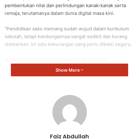
pembentukan nilai dan perlindungan kanak-kanak serta
remaja, terutamanya dalam dunia digital masa kini.
“Pendidikan seks memang sudah wujud dalam kurikulum
sekolah, tetapi kandungannya sangat sedikit dan kurang
ditekankan. Ini satu kekurangan yang perlu dibaiki segera.
“Kementerian akan terus memastikan program
keibubapaan akan mengandungi elemen pendidikan seks
Show More
bagi membantu ibu bapa berkomunikasi dengan anak-anak
secara terbuka dan selamat mengenai topik ini.
“Perkara ini turut dibincangkan di peringkat tertinggi,
termasuk mesyuarat yang dipengerusikan oleh YAB
Perdana Menteri Dato’ Seri Anwar Ibrahim dengan
penglibatan pelbagai kementerian dan agensi kerajaan.
Faiz Abdullah
“Isu ini bukan hanya menjadi tanggungjawab kementerian