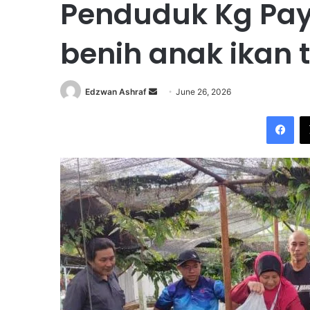
Penduduk Kg Pay
benih anak ikan 
Edzwan Ashraf
S
June 26, 2026
e
Facebook
n
d
a
n
e
m
a
i
l