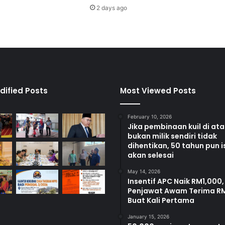
d
2 days ago
i
K
g
P
u
c
h
o
dified Posts
Most Viewed Posts
n
g
February 10, 2026
t
Jika pembinaan kuil di at
i
bukan milik sendiri tidak
d
dihentikan, 50 tahun pun i
a
akan selesai
k
May 14, 2026
b
Insentif APC Naik RM1,000,
e
Penjawat Awam Terima R
r
Buat Kali Pertama
a
s
January 15, 2026