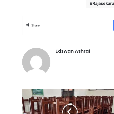
Rajasekar
Share
Edzwan Ashraf
S
M
K
D
a