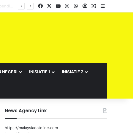
Facebook
X
YouTube
Instagram
WhatsApp
Log In
Random Article
Sidebar
N NEGERI
INISIATIF 1
INISIATIF 2
News Agency Link
https://malaysiadateline.com