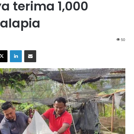
a terima 1,000
talapia
50
X
LinkedIn
Share via Email