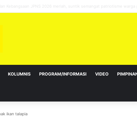
 sebagai Exco satu amanah besar – Siow Kong Choon
KOLUMNIS
PROGRAM/INFORMASI
VIDEO
PIMPINA
ak ikan talapia