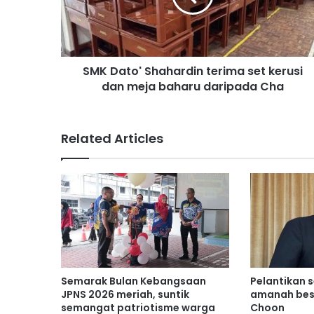
t
o
'
S
SMK Dato' Shahardin terima set kerusi
h
dan meja baharu daripada Cha
a
h
a
r
Related Articles
d
i
n
t
e
r
i
m
a
s
Semarak Bulan Kebangsaan
Pelantikan 
e
JPNS 2026 meriah, suntik
amanah bes
t
semangat patriotisme warga
Choon