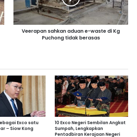
p
a
n
s
Veerapan sahkan aduan e-waste di Kg
a
Puchong tidak berasas
h
k
a
n
a
d
u
a
n
e
-
w
a
s
sebagai Exco satu
10 Exco Negeri Sembilan Angkat
t
ar – Siow Kong
Sumpah, Lengkapkan
e
Pentadbiran Kerajaan Negeri