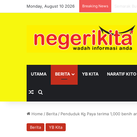
Monday, August 10 2026
Breaking News
Pelantikan
UTAMA
BERITA
YB KITA
NARATIF KITO
Random Article
Search for
Home
/
Berita
/
Penduduk Kg Paya terima 1,000 benih an
Berita
YB Kita