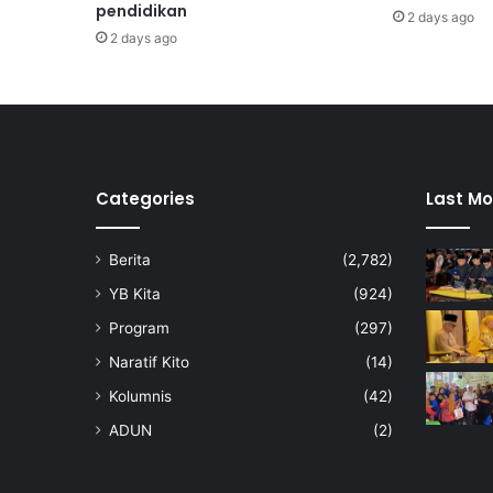
pendidikan
k
2 days ago
e
2 days ago
r
u
s
i
d
a
n
Categories
Last Mo
m
e
Berita
(2,782)
j
a
YB Kita
(924)
b
Program
(297)
a
h
Naratif Kito
(14)
a
Kolumnis
(42)
r
u
ADUN
(2)
d
a