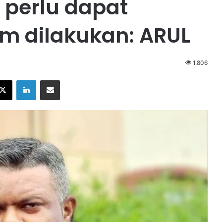
perlu dapat
um dilakukan: ARUL
1,806
X
LinkedIn
Share via Email