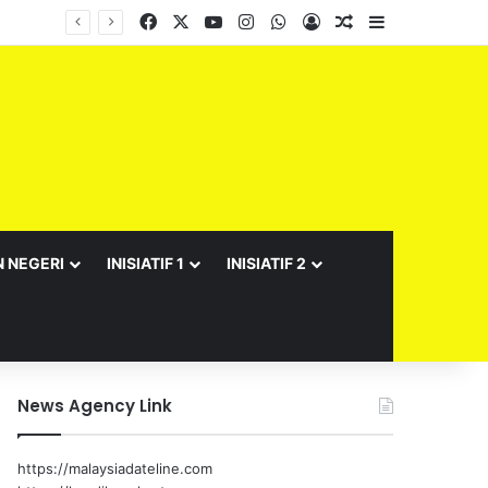
Facebook
X
YouTube
Instagram
WhatsApp
Log In
Random Article
Sidebar
N NEGERI
INISIATIF 1
INISIATIF 2
News Agency Link
https://malaysiadateline.com