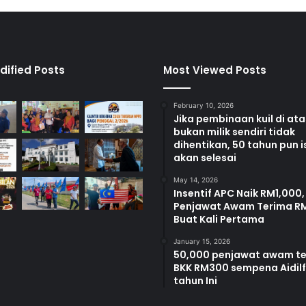
t
a
n
P
e
dified Posts
Most Viewed Posts
r
d
February 10, 2026
a
Jika pembinaan kuil di at
n
bukan milik sendiri tidak
a
dihentikan, 50 tahun pun i
P
akan selesai
o
r
May 14, 2026
Insentif APC Naik RM1,000,
t
Penjawat Awam Terima R
D
Buat Kali Pertama
i
c
January 15, 2026
k
50,000 penjawat awam t
BKK RM300 sempena Aidilfi
s
tahun Ini
o
n