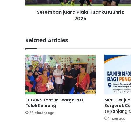
j
Seremban juara Piala Tuanku Muhriz
u
2025
a
r
a
P
Related Articles
i
a
l
a
T
u
a
n
k
u
JHEAINS santuni warga PDK
MPPD wujud
M
Telok Kemang
Bergerak Cu
u
sepanjang 
58 minutes ago
h
1 hour ago
r
i