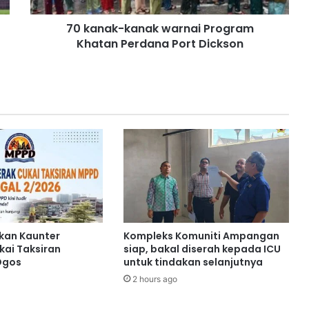
k
70 kanak-kanak warnai Program
a
Khatan Perdana Port Dickson
n
a
k
w
a
r
n
a
i
P
r
o
g
r
kan Kaunter
Kompleks Komuniti Ampangan
a
kai Taksiran
siap, bakal diserah kepada ICU
m
Ogos
untuk tindakan selanjutnya
K
2 hours ago
h
a