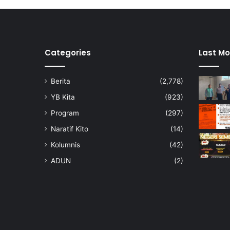
z
2
0
2
5
Categories
Last Mo
Berita
(2,778)
YB Kita
(923)
Program
(297)
Naratif Kito
(14)
Kolumnis
(42)
ADUN
(2)