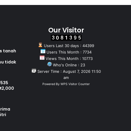
Our Visitor
Users Last 30 days : 44399
as tanah
Users This Month : 7734
Views This Month : 10773
su tidak
Who's Online : 23
Server Time : August 7, 2026 11:50
am
 535
Powered By
WPS Visitor Counter
M2,000
erima
tri