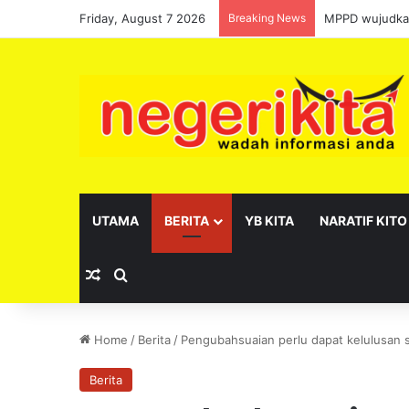
Friday, August 7 2026
Breaking News
MPPD wujudkan
UTAMA
BERITA
YB KITA
NARATIF KITO
Random Article
Search for
Home
/
Berita
/
Pengubahsuaian perlu dapat kelulusan 
Berita