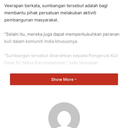
Veerapan berkata, sumbangan tersebut adalah bagi
membantu pihak persatuan melakukan aktiviti
pembangunan masyarakat.
“Selain itu, mereka juga dapat memperkukuhkan peranan
kuil dalam komuniti India khususnya.
“Sumbangan tersebut diserahkan kepada Pengerusi Kuil
Dewi Sri Maha Karumaiamman,” kata Veerapan.
Dalam pada itu, Veerapan telah mengadakan Hari Bertemu
Show More
Masyarakat di Pusat Khidmat DUN Repah.
“Program sebegini merupakan peluang bagi saya untuk
mendengar rintihan orang awam.
“Melalui program ini, tindakan sewajarnya dapat diambil
bagi menangani isu-isu yang dihadapi penduduk setempat.