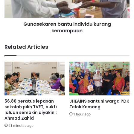
a
k
i
a
n
r
Gunasekaren bantu individu kurang
S
e
n
kemampuan
n
u
b
k
a
Related Articles
e
n
r
t
u
i
n
d
i
v
i
56.86 peratus lepasan
JHEAINS santuni warga PDK
d
sekolah pilih TVET, bukti
Telok Kemang
u
laluan semakin diyakini:
1 hour ago
Ahmad Zahid
k
u
21 minutes ago
r