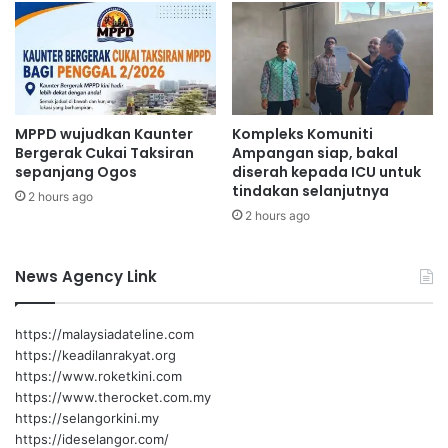
a
n
g
k
e
m
MPPD wujudkan Kaunter
Kompleks Komuniti
a
Bergerak Cukai Taksiran
Ampangan siap, bakal
m
sepanjang Ogos
diserah kepada ICU untuk
p
tindakan selanjutnya
2 hours ago
u
2 hours ago
a
n
News Agency Link
https://malaysiadateline.com
https://keadilanrakyat.org
https://www.roketkini.com
https://www.therocket.com.my
https://selangorkini.my
https://ideselangor.com/