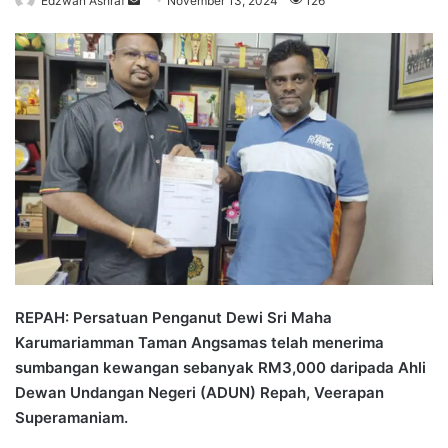
Edzwan Ashraf
S
November 13, 2024
126
e
n
d
a
n
e
m
a
i
l
REPAH: Persatuan Penganut Dewi Sri Maha
Karumariamman Taman Angsamas telah menerima
sumbangan kewangan sebanyak RM3,000 daripada Ahli
Dewan Undangan Negeri (ADUN) Repah, Veerapan
Superamaniam.