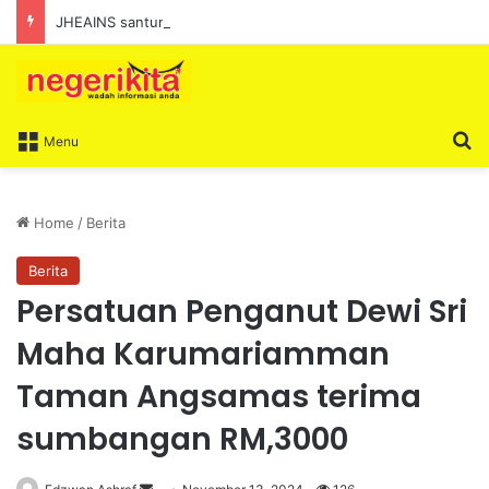
JHEAINS santuni warga PDK Telok Kemang
S
Menu
Home
/
Berita
Berita
Persatuan Penganut Dewi Sri
Maha Karumariamman
Taman Angsamas terima
sumbangan RM,3000