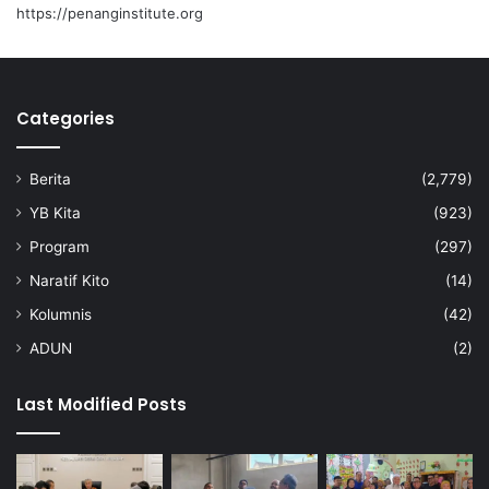
https://penanginstitute.org
Categories
Berita
(2,779)
YB Kita
(923)
Program
(297)
Naratif Kito
(14)
Kolumnis
(42)
ADUN
(2)
Last Modified Posts