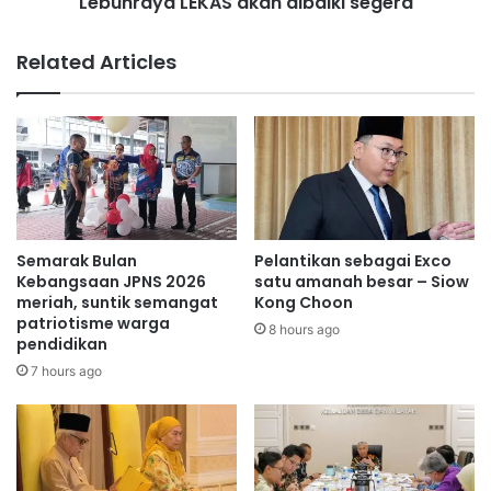
Lebuhraya LEKAS akan dibaiki segera
(
l
I
a
Related Articles
P
n
U
d
)
i
B
p
u
e
k
r
a
s
R
i
u
m
Semarak Bulan
Pelantikan sebagai Exco
a
p
Kebangsaan JPNS 2026
satu amanah besar – Siow
n
a
meriah, suntik semangat
Kong Choon
g
patriotisme warga
n
8 hours ago
K
pendidikan
g
o
a
7 hours ago
n
n
g
U
s
l
i
u
P
T