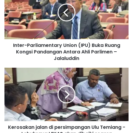
t
e
r
-
P
a
r
Inter-Parliamentary Union (IPU) Buka Ruang
l
Kongsi Pandangan Antara Ahli Parlimen –
i
a
Jalaluddin
m
e
K
n
e
t
r
a
o
r
s
y
a
U
k
n
a
i
n
o
Kerosakan jalan di persimpangan Ulu Temiang -
j
n
a