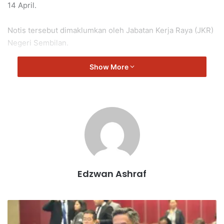
14 April.
Notis tersebut dimaklumkan oleh Jabatan Kerja Raya (JKR)
Negeri Sembilan.
Show More
Edzwan Ashraf
I
n