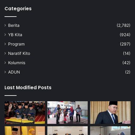
l
a
i
Categories
k
m
a
e
n
Berita
(2,782)
n
d
–
i
YB Kita
(924)
J
b
Program
(297)
a
a
l
i
Naratif Kito
(14)
a
k
Kolumnis
(42)
l
i
u
s
ADUN
(2)
d
e
d
g
Last Modified Posts
i
e
n
r
a