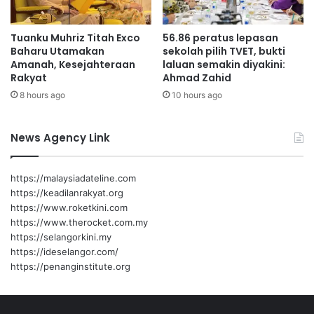
a
e
n
m
Tuanku Muhriz Titah Exco
56.86 peratus lepasan
d
i
Baharu Utamakan
sekolah pilih TVET, bukti
a
a
Amanah, Kesejahteraan
laluan semakin diyakini:
n
n
Rakyat
Ahmad Zahid
g
g
8 hours ago
10 hours ago
a
-
n
L
A
e
News Agency Link
n
b
t
u
a
h
https://malaysiadateline.com
r
r
https://keadilanrakyat.org
a
a
https://www.roketkini.com
A
y
https://www.therocket.com.my
h
a
https://selangorkini.my
l
L
https://ideselangor.com/
i
E
https://penanginstitute.org
P
K
a
A
r
S