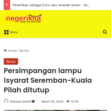
Pelantikan sebagai Exco satu amanah besar – Siow Kong Choon
S
Menu
Home
/
Berita
Berita
Persimpangan lampu
isyarat Seremban-Kuala
Pilah ditutup
Edzwan Ashraf
S
March 25, 2024
11,140
e