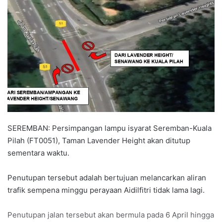
n
d
a
n
e
m
a
i
l
SEREMBAN: Persimpangan lampu isyarat Seremban-Kuala
Pilah (FT0051), Taman Lavender Height akan ditutup
sementara waktu.
Penutupan tersebut adalah bertujuan melancarkan aliran
trafik sempena minggu perayaan Aidilfitri tidak lama lagi.
Penutupan jalan tersebut akan bermula pada 6 April hingga