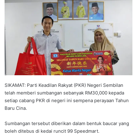
n
d
a
n
e
m
a
i
l
SIKAMAT: Parti Keadilan Rakyat (PKR) Negeri Sembilan
telah memberi sumbangan sebanyak RM30,000 kepada
setiap cabang PKR di negeri ini sempena perayaan Tahun
Baru Cina.
Sumbangan tersebut diberikan dalam bentuk baucar yang
boleh ditebus di kedai runcit 99 Speedmart.