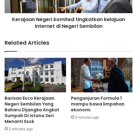
a
n
u
N
t
Kerajaan Negeri komited tingkatkan kelajuan
e
e
internet di Negeri Sembilan
g
r
e
i
r
Related Articles
m
i
a
k
s
o
u
m
m
i
b
t
a
e
n
d
g
t
Barisan Exco Kerajaan
Penganjuran Formula 1
a
i
Negeri Sembilan Yang
mampu bawa limpahan
n
n
Baharu Dijangka Angkat
ekonomi
k
Sumpah Di Istana Seri
g
3 minutes ago
Menanti Esok
e
k
w
a
3 minutes ago
a
t