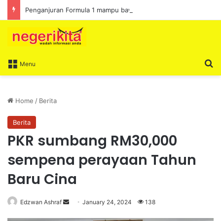
Penganjuran Formula 1 mampu bawa limpahan ekonomi
S
Menu
Home
/
Berita
Berita
PKR sumbang RM30,000
sempena perayaan Tahun
Baru Cina
Edzwan Ashraf
S
January 24, 2024
138
e