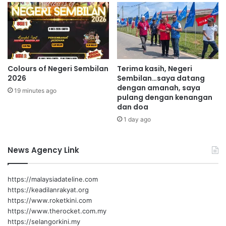
n
k
g
a
a
n
n
k
d
e
a
l
Colours of Negeri Sembilan
Terima kasih, Negeri
r
a
2026
Sembilan…saya datang
i
j
dengan amanah, saya
Z
19 minutes ago
u
pulang dengan kenangan
a
a
dan doa
i
n
1 day ago
f
i
u
n
l
t
News Agency Link
b
e
a
r
h
n
https://malaysiadateline.com
r
e
https://keadilanrakyat.org
i
t
https://www.roketkini.com
d
https://www.therocket.com.my
i
https://selangorkini.my